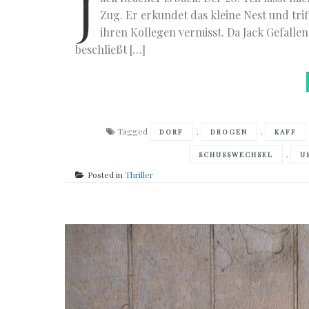
J
Zug. Er erkundet das kleine Nest und trif
ihren Kollegen vermisst. Da Jack Gefallen
beschließt […]
Tagged
,
,
DORF
DROGEN
KAFF
,
SCHUSSWECHSEL
U
Posted in
Thriller