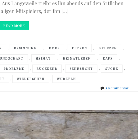
. Aus Langeweile treibt es ihn abends auf den örtlichen
aligen Mitspielers, der ihn […]
READ MORE
,
,
,
,
,
N
BESINNUNG
DORF
ELTERN
ERLEBEN
,
,
,
,
EUNDSCHAFT
HEIMAT
HEIMATLEBEN
KAFF
,
,
,
,
PROBLEME
RÜCKKEHR
SEHNSUCHT
SUCHE
,
,
IT
WIEDERSEHEN
WURZELN
zu
1 Kommentar
Jan
Böttc
–
Das
Kaff