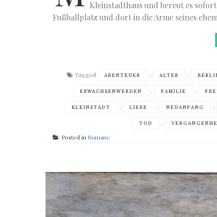
Kleinstadthaus und bereut es sofort
Fußballplatz und dort in die Arme seines ehem
Tagged
,
,
ABENTEUER
ALTER
BERLI
,
,
ERWACHSENWERDEN
FAMILIE
FR
,
,
,
KLEINSTADT
LIEBE
NEUANFANG
,
TOD
VERGANGENHE
Posted in
Romane