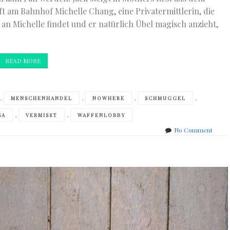
ft am Bahnhof Michelle Chang, eine Privatermittlerin, die
 an Michelle findet und er natürlich Übel magisch anzieht,
READ MORE
,
,
,
,
MENSCHENHANDEL
NOWHERE
SCHMUGGEL
,
,
SA
VERMISST
WAFFENLOBBY
on
No Comment
Lee
Child
–
Make
Me