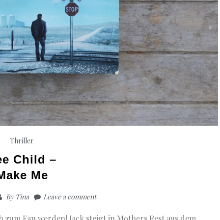
Thriller
ee Child –
Make Me
By
Tina
Leave a comment
ich zum Fan werden! Jack steigt in Mothers Rest aus dem