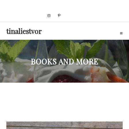
Skip
to
content
tinaliestvor
BOOKS AND MORE