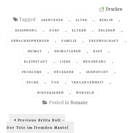
Drucken
Tagged
,
,
,
ABENTEUER
ALTER
BERLIN
,
,
,
,
BESINNUNG
DORF
ELTERN
ERLEBEN
,
,
,
ERWACHSENWERDEN
FAMILIE
FREUNDSCHAFT
,
,
,
HEIMAT
HEIMATLEBEN
KAFF
,
,
,
KLEINSTADT
LIEBE
NEUANFANG
,
,
,
PROBLEME
RÜCKKEHR
SEHNSUCHT
,
,
,
SUCHE
TOD
VERGANGENHEIT
,
WIEDERSEHEN
WURZELN
Posted in
Romane
Beitragsnavigation
Previous
Previous
Britta Bolt –
post:
Der Tote im fremden Mantel