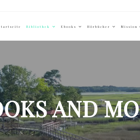
Startseite
Bibliothek
Ebooks
Hörbücher
Mission
OOKS AND MO