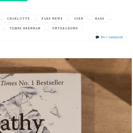
,
,
,
,
,
CHARLOTTE
FAKE NEWS
GIER
HASS
,
,
TEMPE BRENNAN
UNTERGRUND
on
No Comment
Kathy
Reich
–
Das
Gesic
des
Bösen