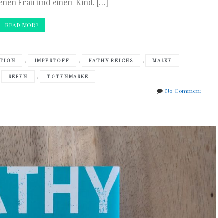
enen Frau und einem Kind. […]
READ MORE
,
,
,
,
TION
IMPFSTOFF
KATHY REICHS
MASKE
,
,
SEREN
TOTENMASKE
on
No Comment
Kathy
Reich
–
Der
Code
der
Knoch