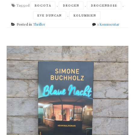
Tagged
,
,
,
BOGOTA
DROGEN
DROGENBOSS
,
EVE DUNCAN
KOLUMBIEN
zu
Posted in
Thriller
1 Kommentar
Iris
Johansen
–
Netz
des
Todes