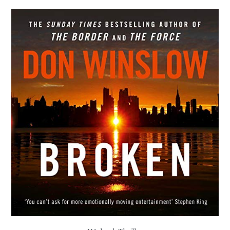
–
Blaue
Nacht