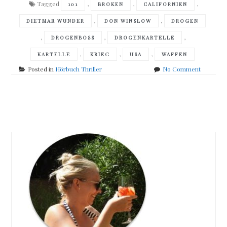
Tagged
,
,
,
101
BROKEN
CALIFORNIEN
,
,
DIETMAR WUNDER
DON WINSLOW
DROGEN
,
,
,
DROGENBOSS
DROGENKARTELLE
,
,
,
KARTELLE
KRIEG
USA
WAFFEN
on
Posted in
Hörbuch Thriller
No Comment
Don
Winslow
–
Posts
Broken
navigation