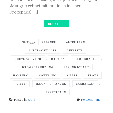
sie ausgerechnet mitten hinein in einen
Drogendeal […]
READ MORE
Tagged
,
,
ALBANER
ALTER PLAN
,
,
AUFTRAGSKILLER
CHINESEN
,
,
,
CHRYSTAL METH
DROGEN
DROGENBOSS
,
,
DROGENFAHNDUNG
FREUNDSCHAFT
,
,
,
,
HAMBURG
HOFFNUNG
KILLER
KROKS
,
,
,
,
LIEBE
MAFIA
RACHE
RACHEPLAN
REEPERBAHN
on
Posted in
Krimi
No Comment
Simone
Buchholz