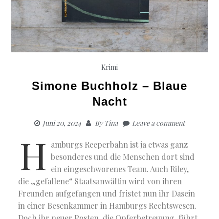
Krimi
Simone Buchholz – Blaue
Nacht
Juni 20, 2024
By
Tina
Leave a comment
H
amburgs Reeperbahn ist ja etwas ganz
besonderes und die Menschen dort sind
ein eingeschworenes Team. Auch Riley,
die „gefallene“ Staatsanwältin wird von ihren
Freunden aufgefangen und fristet nun ihr Dasein
in einer Besenkammer in Hamburgs Rechtswesen.
Doch ihr neuer Posten, die Opferbetreuung, führt