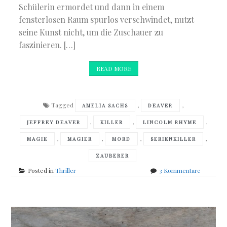
Schülerin ermordet und dann in einem
fensterlosen Raum spurlos verschwindet, nutzt
seine Kunst nicht, um die Zuschauer zu
faszinieren. […]
READ MORE
Tagged
,
,
AMELIA SACHS
DEAVER
,
,
,
JEFFREY DEAVER
KILLER
LINCOLM RHYME
,
,
,
,
MAGIE
MAGIER
MORD
SERIENKILLER
ZAUBERER
zu
Posted in
Thriller
3 Kommentare
Jeffery
Deaver
–
Der
faule