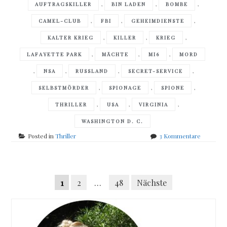
,
,
,
AUFTRAGSKILLER
BIN LADEN
BOMBE
,
,
,
CAMEL-CLUB
FBI
GEHEIMDIENSTE
,
,
,
KALTER KRIEG
KILLER
KRIEG
,
,
,
LAFAYETTE PARK
MÄCHTE
MI6
MORD
,
,
,
,
NSA
RUSSLAND
SECRET-SERVICE
,
,
,
SELBSTMÖRDER
SPIONAGE
SPIONE
,
,
,
THRILLER
USA
VIRGINIA
WASHINGTON D. C.
zu
Posted in
Thriller
3 Kommentare
David
Baldacci
–
Posts
Hell
Seitennummerierung
1
2
…
48
Nächste
´s
navigation
Corner
der
Beiträge