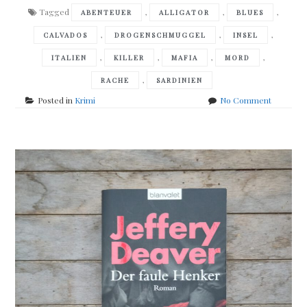
Tagged
,
,
,
ABENTEUER
ALLIGATOR
BLUES
,
,
,
CALVADOS
DROGENSCHMUGGEL
INSEL
,
,
,
,
ITALIEN
KILLER
MAFIA
MORD
,
RACHE
SARDINIEN
on
Posted in
Krimi
No Comment
Massimo
Carlotto
–
Die
Schöne
und
der
Alligator