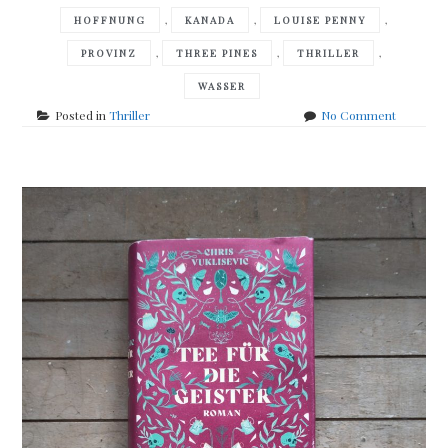
,
,
,
HOFFNUNG
KANADA
LOUISE PENNY
,
,
,
PROVINZ
THREE PINES
THRILLER
WASSER
on
Posted in
Thriller
No Comment
Louise
Penny
–
the
grey
wolf