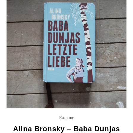
die
Geister
Romane
Alina Bronsky – Baba Dunjas