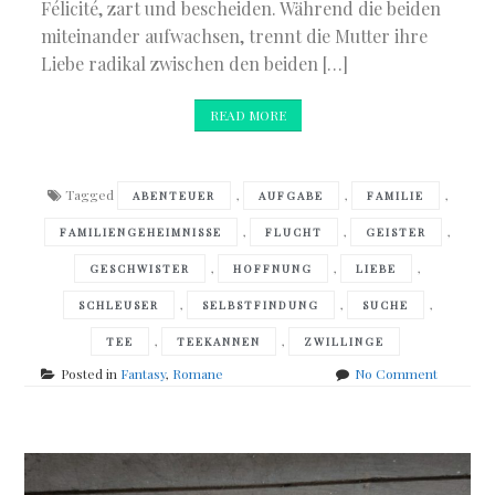
Félicité, zart und bescheiden. Während die beiden
miteinander aufwachsen, trennt die Mutter ihre
Liebe radikal zwischen den beiden […]
READ MORE
Tagged
,
,
,
ABENTEUER
AUFGABE
FAMILIE
,
,
,
FAMILIENGEHEIMNISSE
FLUCHT
GEISTER
,
,
,
GESCHWISTER
HOFFNUNG
LIEBE
,
,
,
SCHLEUSER
SELBSTFINDUNG
SUCHE
,
,
TEE
TEEKANNEN
ZWILLINGE
on
Posted in
Fantasy
,
Romane
No Comment
Chris
Vuklisevi
–
Tee
für