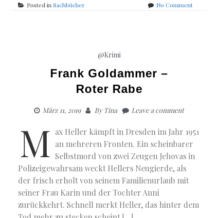
on
Posted in
Sachbücher
No Comment
Adrienne
Friedlaen
–
Willkom
bei
@Krimi
den
Friedlaen
Frank Goldammer –
Roter Rabe
März 11, 2019
By
Tina
Leave a comment
M
ax Heller kämpft in Dresden im Jahr 1951
an mehreren Fronten. Ein scheinbarer
Selbstmord von zwei Zeugen Jehovas in
Polizeigewahrsam weckt Hellers Neugierde, als
der frisch erholt von seinem Familienurlaub mit
seiner Frau Karin und der Tochter Anni
zurückkehrt. Schnell merkt Heller, das hinter dem
Tod mehr zu stecken scheint […]