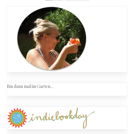
navigation
der
Beiträge
Bin dann mal im Garten…