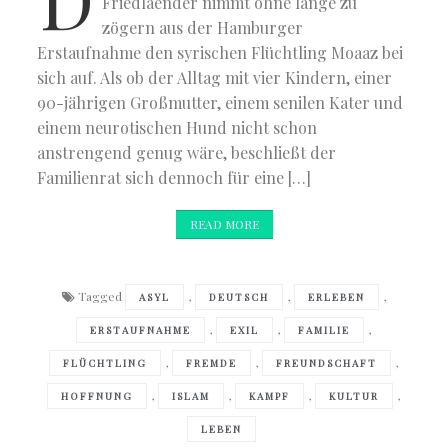
Friedlaender nimmt ohne lange zu
zögern aus der Hamburger
Erstaufnahme den syrischen Flüchtling Moaaz bei
sich auf. Als ob der Alltag mit vier Kindern, einer
90-jährigen Großmutter, einem senilen Kater und
einem neurotischen Hund nicht schon
anstrengend genug wäre, beschließt der
Familienrat sich dennoch für eine […]
READ MORE
Tagged
,
,
,
ASYL
DEUTSCH
ERLEBEN
,
,
,
ERSTAUFNAHME
EXIL
FAMILIE
,
,
,
FLÜCHTLING
FREMDE
FREUNDSCHAFT
,
,
,
,
HOFFNUNG
ISLAM
KAMPF
KULTUR
LEBEN