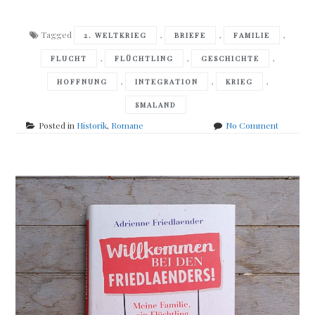
Tagged
,
,
,
2. WELTKRIEG
BRIEFE
FAMILIE
,
,
,
FLUCHT
FLÜCHTLING
GESCHICHTE
,
,
,
HOFFNUNG
INTEGRATION
KRIEG
SMALAND
on
Posted in
Historik
,
Romane
No Comment
Elisabeth
Åsbrink
–
Im
Wienerwa
stehen
die
Bäume
noch
immer