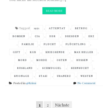
READ MORE
Tagged
,
,
,
1951
ATTENTAT
BETRUG
,
,
,
,
BOMBEN
CIA
DDR
DRESDEN
ERZ
,
,
,
,
FAMILIE
FLUCHT
FLÜCHTLING
,
,
,
,
GIFT
KGB
KRIEGSENDE
MAX HELLER
,
,
,
,
MORD
MORDE
OSTEN
RUSSEN
,
,
,
RUSSLAND
SCHMUGGEL
SEHNSUCHT
,
,
,
SPIONAGE
STASI
URANERZ
WESTEN
on
Posted in
@Krimi
No Comment
Frank
Goldamm
–
Posts
Roter
Seitennummerierung
1
2
Nächste
Rabe