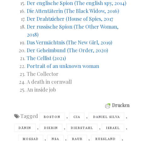
Der englische Spion (The english spy, 2014)
Die Attentäterin (The Black Widow, 2016)
Der Drahtzieher (House of Spies, 2017
Der russische Spion (The Other Woman,
2018)
Das Vermächtnis (The New Girl, 2019)
Der Geheimbund (The Order, 2020)
The Cellist (2021)
Portrait of an unknown woman
The Collector
A death in cornwall
An inside job
Drucken
Tagged
,
,
,
BOSTON
CIA
DANIEL SILVA
,
,
,
,
DÄNIN
DIEBIN
DIEBSTAHL
ISRAEL
,
,
,
,
MOSSAD
NSA
RAUB
RUSSLAND