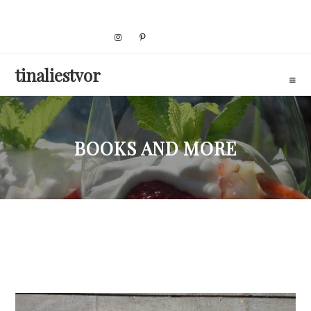
Skip
to
content
tinaliestvor
BOOKS AND MORE