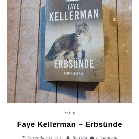
woman
Krimi
Faye Kellerman – Erbsünde
Dezember 22, 2024
By
Tina
1 Comment