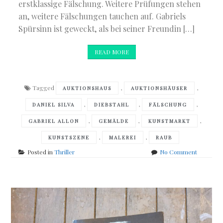
erstklassige Fälschung. Weitere Prüfungen stehen
an, weitere Fälschungen tauchen auf. Gabriels
Spürsinn ist geweckt, als bei seiner Freundin […]
READ MORE
Tagged
,
,
AUKTIONSHAUS
AUKTIONSHÄUSER
,
,
,
DANIEL SILVA
DIEBSTAHL
FÄLSCHUNG
,
,
,
GABRIEL ALLON
GEMÄLDE
KUNSTMARKT
,
,
KUNSTSZENE
MALEREI
RAUB
on
Posted in
Thriller
No Comment
Daniel
Silva
–
Portrait
of
an
unknown