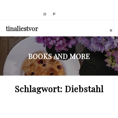
Skip
to
content
tinaliestvor
BOOKS AND MORE
Schlagwort:
Diebstahl