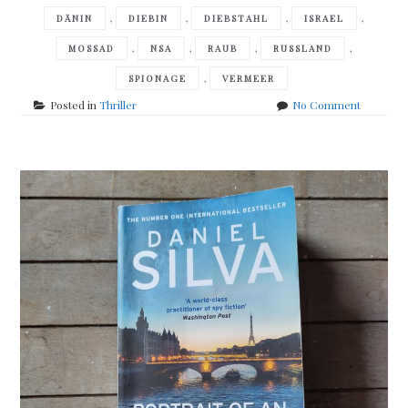
,
,
,
,
DÄNIN
DIEBIN
DIEBSTAHL
ISRAEL
,
,
,
,
MOSSAD
NSA
RAUB
RUSSLAND
,
SPIONAGE
VERMEER
on
Posted in
Thriller
No Comment
Daniel
Silva
–
the
collector