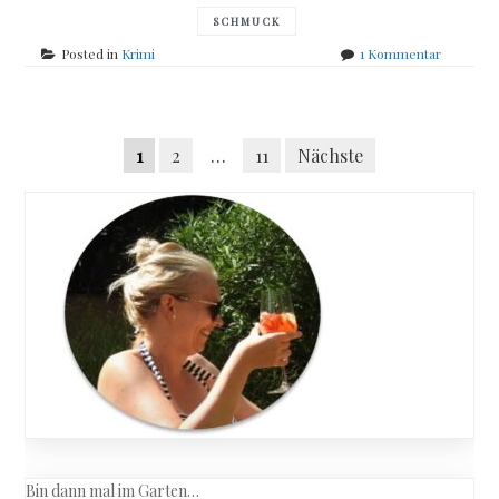
SCHMUCK
zu
Posted in
Krimi
1 Kommentar
Faye
Kellerma
–
Posts
Erbsünde
Seitennummerierung
1
2
…
11
Nächste
navigation
der
Beiträge
Bin dann mal im Garten…