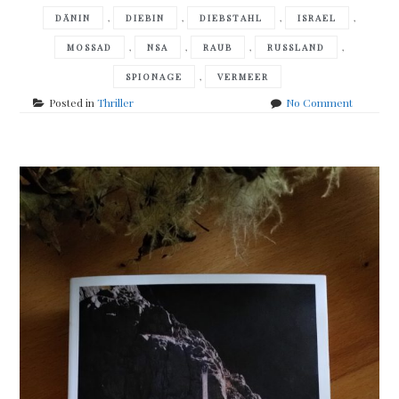
,
,
,
,
DÄNIN
DIEBIN
DIEBSTAHL
ISRAEL
,
,
,
,
MOSSAD
NSA
RAUB
RUSSLAND
,
SPIONAGE
VERMEER
on
Posted in
Thriller
No Comment
Daniel
Silva
–
the
collector