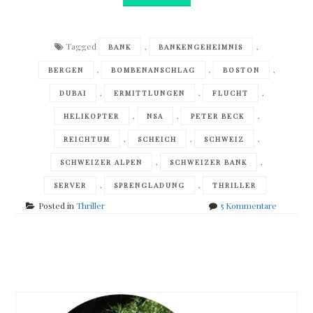
Tagged
,
,
BANK
BANKENGEHEIMNIS
,
,
,
BERGEN
BOMBENANSCHLAG
BOSTON
,
,
,
DUBAI
ERMITTLUNGEN
FLUCHT
,
,
,
HELIKOPTER
NSA
PETER BECK
,
,
,
REICHTUM
SCHEICH
SCHWEIZ
,
,
SCHWEIZER ALPEN
SCHWEIZER BANK
,
,
SERVER
SPRENGLADUNG
THRILLER
zu
Posted in
Thriller
5 Kommentare
Peter
Beck
–
Posts
Söldner
des
navigation
Geldes