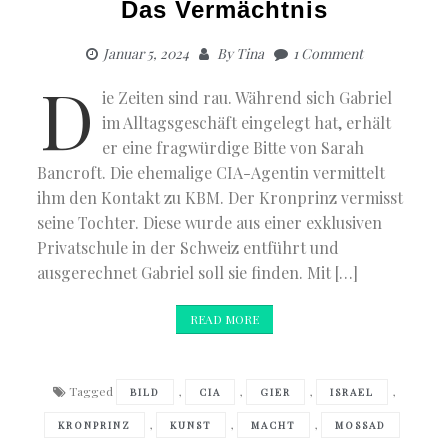
Das Vermächtnis
Januar 5, 2024
By
Tina
1 Comment
D
ie Zeiten sind rau. Während sich Gabriel
im Alltagsgeschäft eingelegt hat, erhält
er eine fragwürdige Bitte von Sarah
Bancroft. Die ehemalige CIA-Agentin vermittelt
ihm den Kontakt zu KBM. Der Kronprinz vermisst
seine Tochter. Diese wurde aus einer exklusiven
Privatschule in der Schweiz entführt und
ausgerechnet Gabriel soll sie finden. Mit […]
READ MORE
Tagged
,
,
,
,
BILD
CIA
GIER
ISRAEL
,
,
,
KRONPRINZ
KUNST
MACHT
MOSSAD