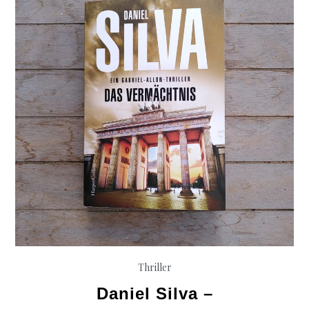
London
´05
Thriller
Daniel Silva –