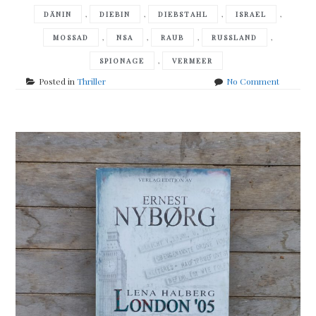
,
,
,
,
DÄNIN
DIEBIN
DIEBSTAHL
ISRAEL
,
,
,
,
MOSSAD
NSA
RAUB
RUSSLAND
,
SPIONAGE
VERMEER
on
Posted in
Thriller
No Comment
Daniel
Silva
–
the
collector