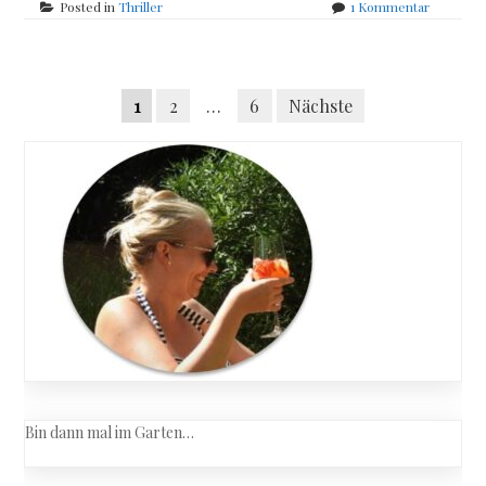
zu
Posted in
Thriller
1 Kommentar
Daniel
Silva
–
Posts
Das
Seitennummerierung
1
2
…
6
Nächste
Vermächt
navigation
der
Beiträge
Bin dann mal im Garten…