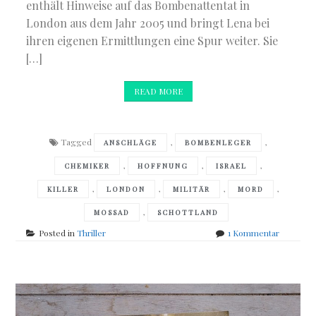
enthält Hinweise auf das Bombenattentat in
London aus dem Jahr 2005 und bringt Lena bei
ihren eigenen Ermittlungen eine Spur weiter. Sie
[…]
READ MORE
Tagged
,
,
ANSCHLÄGE
BOMBENLEGER
,
,
,
CHEMIKER
HOFFNUNG
ISRAEL
,
,
,
,
KILLER
LONDON
MILITÄR
MORD
,
MOSSAD
SCHOTTLAND
zu
Posted in
Thriller
1 Kommentar
Ernest
Nybørg
–
Lena
Halberg
–