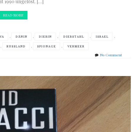
it 1990 ungelöst. […]
READ MORE
,
,
,
,
,
VA
DÄNIN
DIEBIN
DIEBSTAHL
ISRAEL
,
,
,
RUSSLAND
SPIONAGE
VERMEER
on
No Comment
Daniel
Silva
–
the
collec