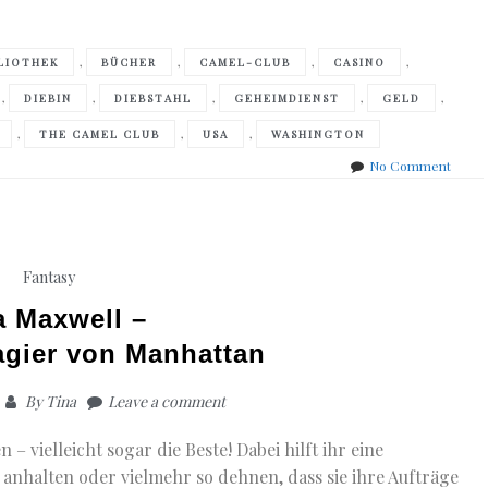
,
,
,
,
LIOTHEK
BÜCHER
CAMEL-CLUB
CASINO
,
,
,
,
,
DIEBIN
DIEBSTAHL
GEHEIMDIENST
GELD
,
,
,
THE CAMEL CLUB
USA
WASHINGTON
on
No Comment
David
Baldac
–
Die
Samm
Fantasy
a Maxwell –
agier von Manhattan
By
Tina
Leave a comment
n – vielleicht sogar die Beste! Dabei hilft ihr eine
 anhalten oder vielmehr so dehnen, dass sie ihre Aufträge