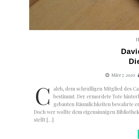
H
Davi
Di
März 7, 2020
C
aleb, dem schrulligen Mitglied des C
bestimmt. Der ermordete Tote hinterlä
gebauten Räumlichkeiten bewahrte er
Doch wer wollte dem eigensinnigen Biblioth
stellt […]