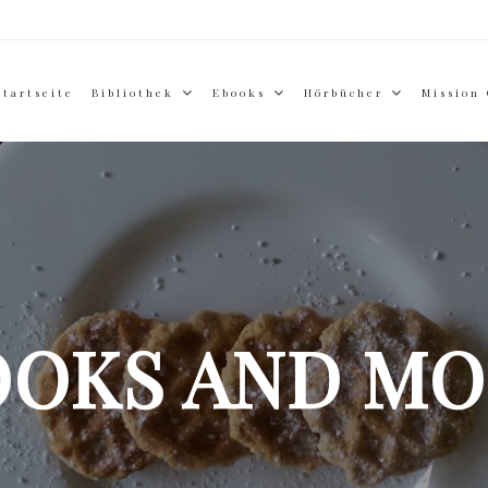
Startseite
Bibliothek
Ebooks
Hörbücher
Mission
OOKS AND MO