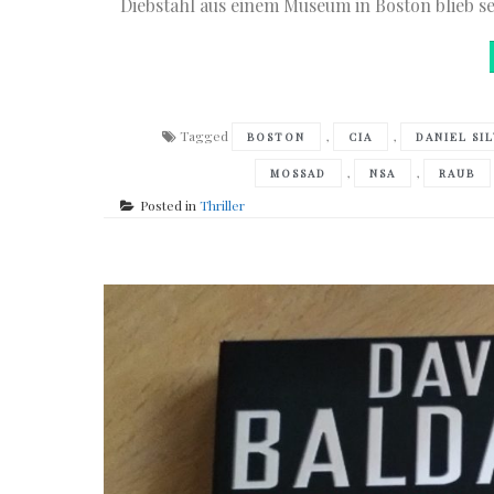
Diebstahl aus einem Museum in Boston blieb se
Tagged
,
,
BOSTON
CIA
DANIEL SIL
,
,
MOSSAD
NSA
RAUB
Posted in
Thriller