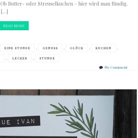
 Ob Butter- oder Streuselkuchen – hier wird man fündig.
 […]
READ MORE
,
,
,
,
,
EINE STUNDE
GENUSS
GLÜCK
KUCHEN
,
,
K
LECKER
STUNDE
on
No Comment
Christ
Heß
–
super
Kuche