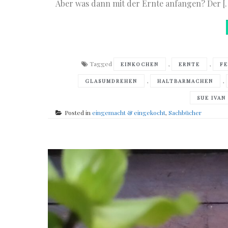
Aber was dann mit der Ernte anfangen? Der [
Tagged
,
,
EINKOCHEN
ERNTE
F
,
,
GLASUMDREHEN
HALTBARMACHEN
SUE IVAN
Posted in
eingemacht & eingekocht
,
Sachbücher