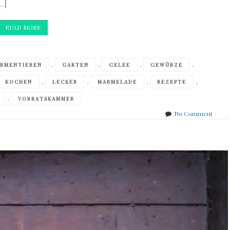
…]
READ MORE
,
,
,
,
ERMENTIEREN
GARTEN
GELEE
GEWÜRZE
,
,
,
,
KOCHEN
LECKER
MARMELADE
REZEPTE
,
VORRATSKAMMER
on
No Comment
Sue
Ivan
–
Haltb
im
Glasu