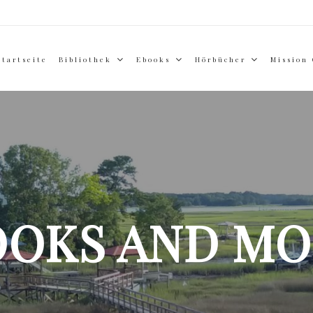
Startseite
Bibliothek
Ebooks
Hörbücher
Mission
OOKS AND MO