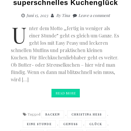
superschnelles Kuchenglück
Juni 15, 2023
By
Tina
Leave a comment
U
nter dem Motto „fertig in weniger als
einer Stunde“ geht es gleich um Ganze. Es
geht los mit Easy Peasy und leckeren
schnellen Muffins und praktischen kleinen
Kuchen. Für Blechkuchenliebhaber geht es weiter.
Ob Butter- oder Streuselkuchen – hier wird man
fündig. Wenn es dann mal blitzschnell sein muss,
wird […]
READ MORE
Tagged
,
,
BACKEN
CHRISTINA HESS
,
,
,
EINE STUNDE
GENUSS
GLÜCK