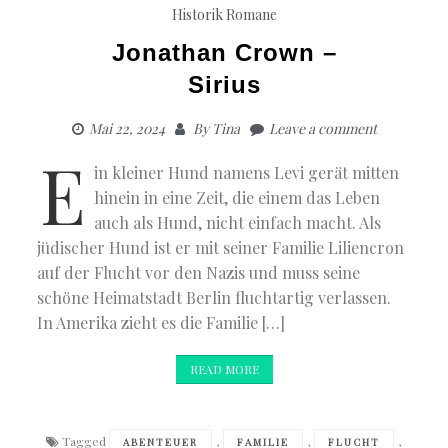
Historik
Romane
Jonathan Crown –
Sirius
Mai 22, 2024
By
Tina
Leave a comment
E
in kleiner Hund namens Levi gerät mitten
hinein in eine Zeit, die einem das Leben
auch als Hund, nicht einfach macht. Als
jüdischer Hund ist er mit seiner Familie Liliencron
auf der Flucht vor den Nazis und muss seine
schöne Heimatstadt Berlin fluchtartig verlassen.
In Amerika zieht es die Familie […]
READ MORE
Tagged
,
,
,
ABENTEUER
FAMILIE
FLUCHT