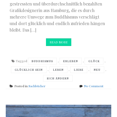
gestressten und überdurchschnittlich bezahlten
Grafikdesignerin aus Hamburg, die es durch
mehrere Umwege zum Buddhismus verschlägt
und dort glücklich und endlich zufrieden hängen
bleibt. Das […]
READ MORE
Tagged
,
,
,
BUDDHISMUS
ERLEBEN
GLÜCK
,
,
,
,
GLÜCKLICH SEIN
LEBEN
LIEBE
NEU
SICH ÄNDERN
on
Posted in
Sachbücher
No Comment
Meike
Herzog
–
Buddhis
im
Business!