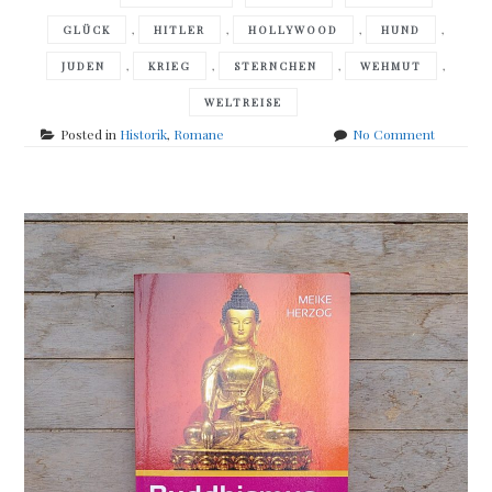
,
,
,
,
GLÜCK
HITLER
HOLLYWOOD
HUND
,
,
,
,
JUDEN
KRIEG
STERNCHEN
WEHMUT
WELTREISE
on
Posted in
Historik
,
Romane
No Comment
Jonathan
Crown
–
Sirius