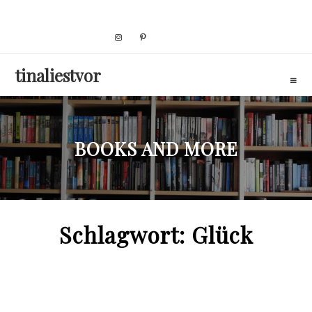
Skip
to
content
tinaliestvor
BOOKS AND MORE
Schlagwort:
Glück