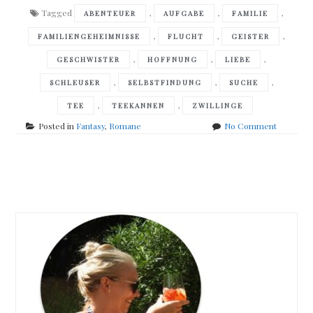
Tagged
,
,
,
ABENTEUER
AUFGABE
FAMILIE
,
,
,
FAMILIENGEHEIMNISSE
FLUCHT
GEISTER
,
,
,
GESCHWISTER
HOFFNUNG
LIEBE
,
,
,
SCHLEUSER
SELBSTFINDUNG
SUCHE
,
,
TEE
TEEKANNEN
ZWILLINGE
on
Posted in
Fantasy
,
Romane
No Comment
Chris
Vuklisevi
–
Posts
Tee
für
navigation
die
Geister