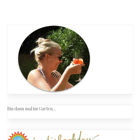
Rolf
Posts
Börjlind
–
navigation
Die
dritte
Stimme
Bin dann mal im Garten…