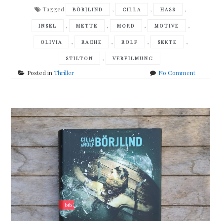
Tagged
,
,
,
BÖRJLIND
CILLA
HASS
,
,
,
,
INSEL
METTE
MORD
MOTIVE
,
,
,
,
OLIVIA
RACHE
ROLF
SEKTE
,
STILTON
VERFILMUNG
on
Posted in
Thriller
No Comment
Cilla
&
Rolf
Börjlind
–
Die
Strömun