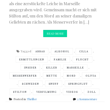
als eine zerstückelte Leiche in Marseille
ausgegraben wird. Gemeinsam macht er sich mit
Stilton auf, um den Mord an seiner damaligen
Geliebten zu rächen. Als Messerwerfer in […]
READ MORE
Tagged
,
,
,
ABBAS
ALKOHOL
CILLA
,
,
,
ERMITTLUNGEN
FAMILIE
FLUCHT
,
,
,
INSIDER
KILLER
MARSEILLE
,
,
,
MESSERWERFER
METTE
MORD
OLIVIA
,
,
,
,
SCHWEDEN
SNUFF
SPRINGFLUT
,
,
,
STILTON
VERFILMUNG
VIDEOS
ZOLL
zu
Posted in
Thriller
2 Kommentare
Cilla
&