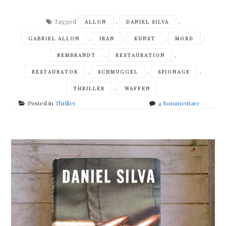
Tagged
,
,
ALLON
DANIEL SILVA
,
,
,
,
GABRIEL ALLON
IRAN
KUNST
MORD
,
,
REMBRANDT
RESTAURATION
,
,
,
RESTAURATOR
SCHMUGGEL
SPIONAGE
,
THRILLER
WAFFEN
zu
Posted in
Thriller
4 Kommentare
Daniel
Silva
–
Die
Rembran
Affäre