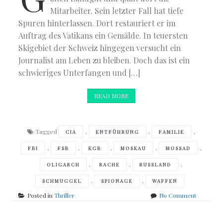
Mitarbeiter. Sein letzter Fall hat tiefe
Spuren hinterlassen. Dort restauriert er im
Auftrag des Vatikans ein Gemälde. In teuersten
Skigebiet der Schweiz hingegen versucht ein
Journalist am Leben zu bleiben. Doch das ist ein
schwieriges Unterfangen und […]
READ MORE
Tagged
,
,
,
CIA
ENTFÜHRUNG
FAMILIE
,
,
,
,
,
FBI
FSB
KGB
MOSKAU
MOSSAD
,
,
,
OLIGARCH
RACHE
RUSSLAND
,
,
SCHMUGGEL
SPIONAGE
WAFFEN
on
Posted in
Thriller
No Comment
Daniel
Silva