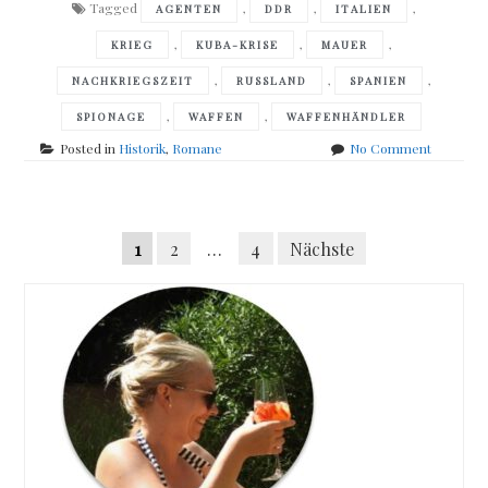
Tagged
,
,
,
AGENTEN
DDR
ITALIEN
,
,
,
KRIEG
KUBA-KRISE
MAUER
,
,
,
NACHKRIEGSZEIT
RUSSLAND
SPANIEN
,
,
SPIONAGE
WAFFEN
WAFFENHÄNDLER
on
Posted in
Historik
,
Romane
No Comment
Bernd
Ohm
–
Posts
Das
Seitennummerierung
1
2
…
4
Nächste
Schatten
navigation
der
Beiträge