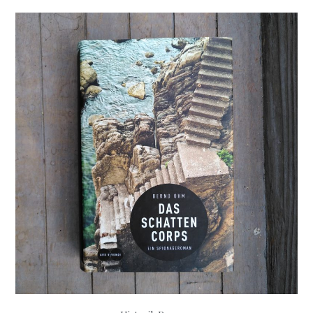
–
Das
Moskau
Komplott