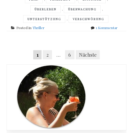
,
,
ÜBERLEBEN
ÜBERWACHUNG
,
UNTERSTÜTZUNG
VERSCHWÖRUNG
zu
Posted in
Thriller
1 Kommentar
Ben
Berkeley
–
Posts
Das
Seitennummerierung
1
2
…
6
Nächste
Haus
navigation
der
der
tausend
Beiträge
Augen