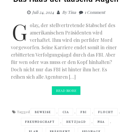
Juli 24, 2024
By
Tina
1 Comment
G
olay, der stellvertretende Stabschef des
amerikanischen Präsidenten wird
verhaftet. Ihm wird ein perfider Mord
vorgeworfen. Seine Karriere endet somit in einer
erbitterten Verfolgungsjagd durch das FBI. Aber
für wen oder was muss er den Kopf hinhalten?
Doch nicht nur das FBI ist hinter ihm her. Es
reihen sich alle Agenturen […]
READ MORE
Tagged
,
,
,
,
BEWEISE
CIA
FBI
FLUCHT
,
,
,
FREUNDSCHAFT
HETZJAGD
NSA
,
,
,
PLAN
PRÄSIDENT
SPIONAGE