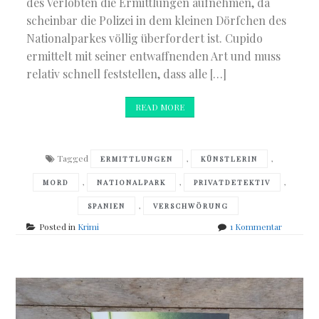
des Verlobten die Ermittlungen aufnehmen, da
scheinbar die Polizei in dem kleinen Dörfchen des
Nationalparkes völlig überfordert ist. Cupido
ermittelt mit seiner entwaffnenden Art und muss
relativ schnell feststellen, dass alle […]
READ MORE
Tagged
,
,
ERMITTLUNGEN
KÜNSTLERIN
,
,
,
MORD
NATIONALPARK
PRIVATDETEKTIV
,
SPANIEN
VERSCHWÖRUNG
zu
Posted in
Krimi
1 Kommentar
Eugenio
Fuentes
–
Mörderwa