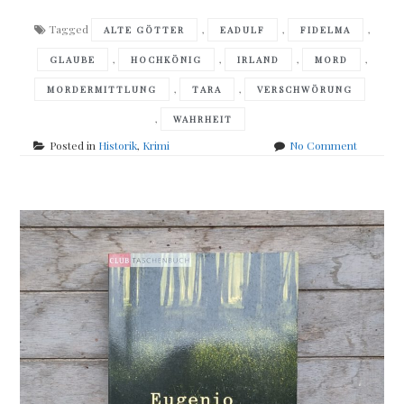
Tagged
,
,
,
ALTE GÖTTER
EADULF
FIDELMA
,
,
,
,
GLAUBE
HOCHKÖNIG
IRLAND
MORD
,
,
MORDERMITTLUNG
TARA
VERSCHWÖRUNG
,
WAHRHEIT
on
Posted in
Historik
,
Krimi
No Comment
Peter
Tremayn
–
Tod
den
alten
Göttern