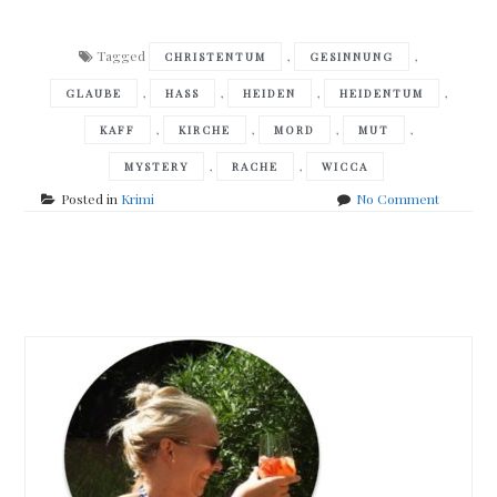
Tagged
,
,
CHRISTENTUM
GESINNUNG
,
,
,
,
GLAUBE
HASS
HEIDEN
HEIDENTUM
,
,
,
,
KAFF
KIRCHE
MORD
MUT
,
,
MYSTERY
RACHE
WICCA
on
Posted in
Krimi
No Comment
Phil
Rickman
-
Posts
Die
fünfte
navigation
Kirche
–
Ein
Merrily-
Watkins-
Mystery