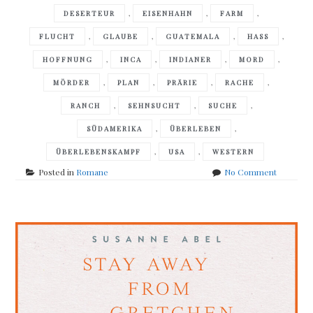
,
,
,
DESERTEUR
EISENHAHN
FARM
,
,
,
,
FLUCHT
GLAUBE
GUATEMALA
HASS
,
,
,
,
HOFFNUNG
INCA
INDIANER
MORD
,
,
,
,
MÖRDER
PLAN
PRÄRIE
RACHE
,
,
,
RANCH
SEHNSUCHT
SUCHE
,
,
SÜDAMERIKA
ÜBERLEBEN
,
,
ÜBERLEBENSKAMPF
USA
WESTERN
on
Posted in
Romane
No Comment
Antonin
Varenne
–
Äquator