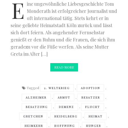
E
ine ungewöhnliche Liebesgeschichte Tom
Monderath ist erfolgreicher Journalist und
oft international tätig. Stets kehrt er in
seine geliebte Heimatstadt Köln zurück und lässt
sich dort feiern. Als angehender Fernsehstar
genießt er den Ruhm und die Frauen, die sich ihm
geradezu vor die Füße werfen. Als seine Mutter
Greta im Alter […]
READ MORE
Tagged
,
,
2. WELTKRIEG
ADOPTION
,
,
,
ALZHEIMER
ARMUT
BESATZER
,
,
,
BESATZUNG
DEMENZ
FLUCHT
,
,
,
GRETCHEN
HEIDELBERG
HEIMAT
,
,
,
HEIMKEHR
HOFFNUNG
HUNGER