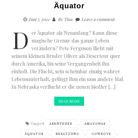
Äquator
Juni 7, 2021
By
Tina
Leave a comment
D
er Äquator als Neuanfang? Kann diese
magische Grenze das ganze Leben
verändern? Pete Ferguson flieht mit
seinem kleinen Bruder Oliver als Deserteur quer
durch Amerika, bis seine Vergangenheit ihn
einholt. Die Flucht, sein scheinbar einzig wahrer
Lebensunterhalt, gelingt ihm ein ums andere Mal.
In Nebraska verflucht er die neuen Siedler […]
READ MORE
Tagged
,
,
ABENTEUER
AMAZONAS
,
,
,
ÄQUATOR
BESATZUNG
COWBOYS