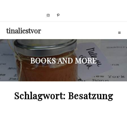
Skip
to
content
tinaliestvor
BOOKS AND MORE
Schlagwort:
Besatzung