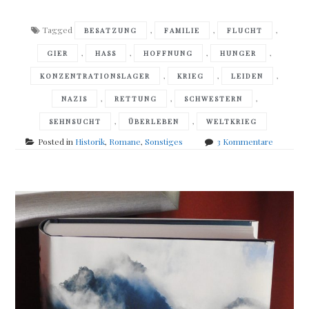
Tagged
,
,
,
BESATZUNG
FAMILIE
FLUCHT
,
,
,
,
GIER
HASS
HOFFNUNG
HUNGER
,
,
,
KONZENTRATIONSLAGER
KRIEG
LEIDEN
,
,
,
NAZIS
RETTUNG
SCHWESTERN
,
,
SEHNSUCHT
ÜBERLEBEN
WELTKRIEG
zu
Posted in
Historik
,
Romane
,
Sonstiges
3 Kommentare
Kristin
Hannah
–
Die
Nachtigal