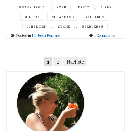
,
,
,
,
JOURNALISMUS
KÖLN
KRIEG
LIEBE
,
,
,
MILITÄR
NEUANFANG
PREUSSEN
,
,
SCHLESIEN
SUCHE
ÜBERLEBEN
zu
Posted in
Hörbuch Romane
1 Kommentar
Susanne
Abel
–
Posts
Stay
Seitennummerierung
1
2
Nächste
away
navigation
from
der
Gretchen
Beiträge