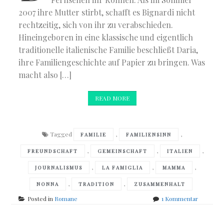
2007 ihre Mutter stirbt, schafft es Bignardi nicht
rechtzeitig, sich von ihr zu verabschieden.
Hineingeboren in eine klassische und eigentlich
traditionelle italienische Familie beschließt Daria,
ihre Familiengeschichte auf Papier zu bringen. Was
macht also […]
READ MORE
Tagged
,
,
FAMILIE
FAMILIENSINN
,
,
,
FREUNDSCHAFT
GEMEINSCHAFT
ITALIEN
,
,
,
JOURNALISMUS
LA FAMIGLIA
MAMMA
,
,
NONNA
TRADITION
ZUSAMMENHALT
zu
Posted in
Romane
1 Kommentar
Daria
Bignardi