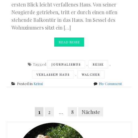
ersten Blick leicht verfallenes Haus. Von seiner
Neugierde getrieben, tritt er durch einen offen
stehende Balkontür in das Haus. Im Sessel des
Wohnzimmers sitzt ein […]
READ MORE
Tagged
,
,
JOURNALISMUS
REISE
,
VERLASSEN HAUS
WALCHER
on
Posted in
Krimi
No Comment
Joachim
Rangnick
–
Posts
Bauernfä
Seitennummerierung
1
2
…
8
Nächste
navigation
der
Beiträge