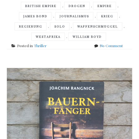
,
,
,
BRITISH EMPIRE
DROGEN
EMPIRE
,
,
,
JAMES BOND
JOURNALISMUS
KRIEG
,
,
,
REGIERUNG
SOLO
WAFFENSCHMUGGEL
,
WESTAFRIKA
WILLIAM BOYD
on
Posted in
Thriller
No Comment
William
Boyd
–
Solo
–
a
James
Bond
novel