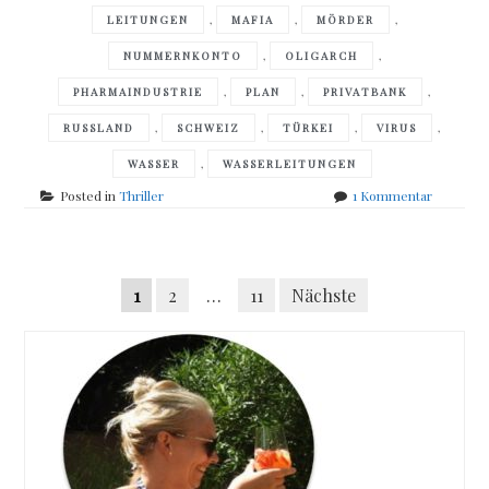
,
,
,
LEITUNGEN
MAFIA
MÖRDER
,
,
NUMMERNKONTO
OLIGARCH
,
,
,
PHARMAINDUSTRIE
PLAN
PRIVATBANK
,
,
,
,
RUSSLAND
SCHWEIZ
TÜRKEI
VIRUS
,
WASSER
WASSERLEITUNGEN
zu
Posted in
Thriller
1 Kommentar
Peter
Beck
–
Posts
Die
Seitennummerierung
1
2
…
11
Nächste
Spur
navigation
des
der
Geldes
Beiträge