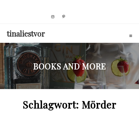
Skip
to
content
tinaliestvor
BOOKS AND MORE
Schlagwort:
Mörder