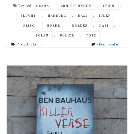
Tagged
,
,
,
DRAMA
ERMITTLUNGEN
FEIND
,
,
,
,
FLUCHT
HAMBURG
HASS
JUDEN
,
,
,
,
KRIEG
MORDE
MÖRDER
NAZI
,
,
POLEN
POLIZE
TOTE
zu
Posted in
Krimi
1 Kommentar
Jürgen
Ehlers
–
Nur
ein
gewöhnli
Mord