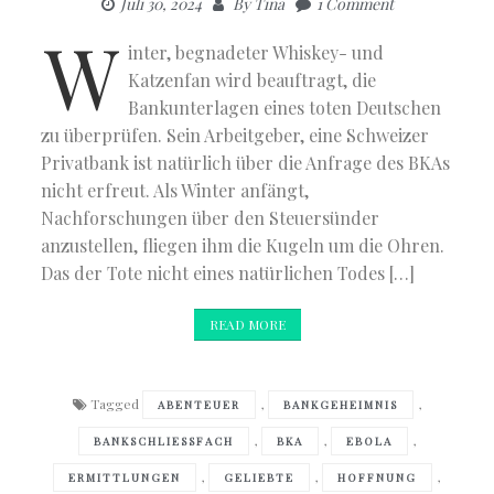
Juli 30, 2024
By
Tina
1 Comment
W
inter, begnadeter Whiskey- und
Katzenfan wird beauftragt, die
Bankunterlagen eines toten Deutschen
zu überprüfen. Sein Arbeitgeber, eine Schweizer
Privatbank ist natürlich über die Anfrage des BKAs
nicht erfreut. Als Winter anfängt,
Nachforschungen über den Steuersünder
anzustellen, fliegen ihm die Kugeln um die Ohren.
Das der Tote nicht eines natürlichen Todes […]
READ MORE
Tagged
,
,
ABENTEUER
BANKGEHEIMNIS
,
,
,
BANKSCHLIESSFACH
BKA
EBOLA
,
,
,
ERMITTLUNGEN
GELIEBTE
HOFFNUNG