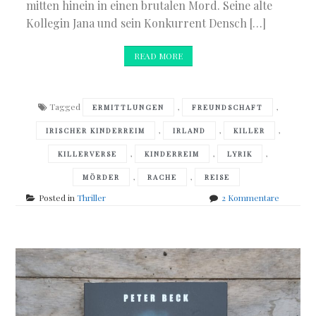
mitten hinein in einen brutalen Mord. Seine alte
Kollegin Jana und sein Konkurrent Densch […]
READ MORE
Tagged
,
,
ERMITTLUNGEN
FREUNDSCHAFT
,
,
,
IRISCHER KINDERREIM
IRLAND
KILLER
,
,
,
KILLERVERSE
KINDERREIM
LYRIK
,
,
MÖRDER
RACHE
REISE
zu
Posted in
Thriller
2 Kommentare
Ben
Bauhaus
–
Killerver