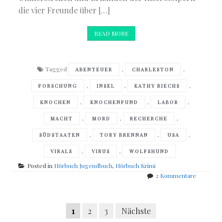
die vier Freunde über […]
READ MORE
Tagged
,
,
ABENTEUER
CHARLESTON
,
,
,
FORSCHUNG
INSEL
KATHY RIECHS
,
,
,
KNOCHEN
KNOCHENFUND
LABOR
,
,
,
MACHT
MORD
RECHERCHE
,
,
,
SÜDSTAATEN
TORY BRENNAN
USA
,
,
VIRALS
VIRUS
WOLFSHUND
Posted in
Hörbuch Jugendbuch
,
Hörbuch Krimi
zu
2 Kommentare
Kathy
Reichs
Posts
–
Seitennummerierung
1
2
3
Nächste
Virals
Tote