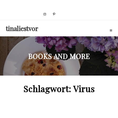
Skip
to
content
tinaliestvor
BOOKS AND MORE
Schlagwort:
Virus