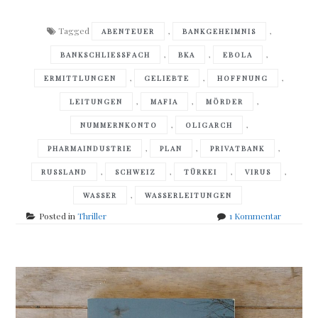
Tagged
,
,
ABENTEUER
BANKGEHEIMNIS
,
,
,
BANKSCHLIESSFACH
BKA
EBOLA
,
,
,
ERMITTLUNGEN
GELIEBTE
HOFFNUNG
,
,
,
LEITUNGEN
MAFIA
MÖRDER
,
,
NUMMERNKONTO
OLIGARCH
,
,
,
PHARMAINDUSTRIE
PLAN
PRIVATBANK
,
,
,
,
RUSSLAND
SCHWEIZ
TÜRKEI
VIRUS
,
WASSER
WASSERLEITUNGEN
zu
Posted in
Thriller
1 Kommentar
Peter
Beck
–
Die
Spur
des
Geldes