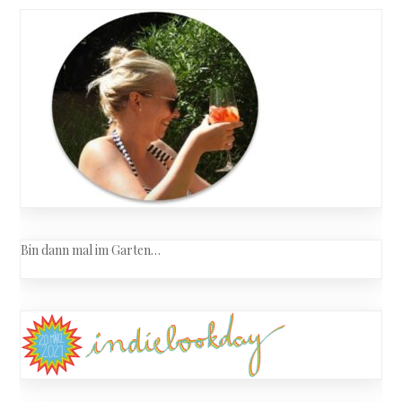
navigation
der
können
Beiträge
nicht
mehr
reden
Bin dann mal im Garten…