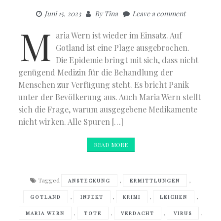
Juni 15, 2023
By
Tina
Leave a comment
M
aria Wern ist wieder im Einsatz. Auf
Gotland ist eine Plage ausgebrochen.
Die Epidemie bringt mit sich, dass nicht
genügend Medizin für die Behandlung der
Menschen zur Verfügung steht. Es bricht Panik
unter der Bevölkerung aus. Auch Maria Wern stellt
sich die Frage, warum ausgegebene Medikamente
nicht wirken. Alle Spuren […]
READ MORE
Tagged
,
,
ANSTECKUNG
ERMITTLUNGEN
,
,
,
,
GOTLAND
INFEKT
KRIMI
LEICHEN
,
,
,
,
MARIA WERN
TOTE
VERDACHT
VIRUS