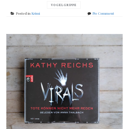
VOGELGRIPPE
on
Posted in
Krimi
No Comment
Anna
Jansson
–
Das
Geheimni
der
Vögel