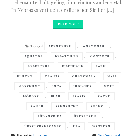
Lebensunterhalt, gelingt ihm ein ums andere Mal.
In Nebraska verflucht er die neuen Siedler […]
READ MORE
Tagged
,
,
ABENTEUER
AMAZONAS
,
,
,
ÄQUATOR
BESATZUNG
COWBOYS
,
,
,
DESERTEUR
EISENHAHN
FARM
,
,
,
,
FLUCHT
GLAUBE
GUATEMALA
HASS
,
,
,
,
HOFFNUNG
INCA
INDIANER
MORD
,
,
,
,
MÖRDER
PLAN
PRÄRIE
RACHE
,
,
,
RANCH
SEHNSUCHT
SUCHE
,
,
SÜDAMERIKA
ÜBERLEBEN
,
,
ÜBERLEBENSKAMPF
USA
WESTERN
on
Posted in
Romane
No Comment