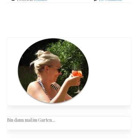
Antonin
Varenne
–
Posts
Äquator
navigation
Bin dann mal im Garten…