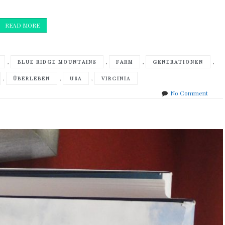
READ MORE
,
,
,
,
BLUE RIDGE MOUNTAINS
FARM
GENERATIONEN
,
,
,
ÜBERLEBEN
USA
VIRGINIA
on
No Comment
Rita
Mae
Brow
&
Sneak
Pie
Brow
–
Proba
Claws