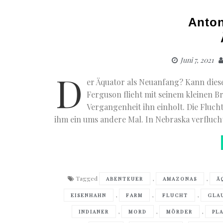
Anton
Juni 7, 2021
D
er Äquator als Neuanfang? Kann die
Ferguson flieht mit seinem kleinen Br
Vergangenheit ihn einholt. Die Flucht
ihm ein ums andere Mal. In Nebraska verflucht
Tagged
,
,
ABENTEUER
AMAZONAS
Ä
,
,
,
EISENHAHN
FARM
FLUCHT
GLA
,
,
,
INDIANER
MORD
MÖRDER
PL