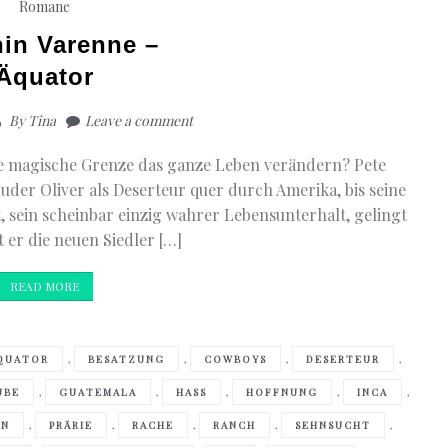
Romane
in Varenne –
Äquator
By
Tina
Leave a comment
se magische Grenze das ganze Leben verändern? Pete
uder Oliver als Deserteur quer durch Amerika, bis seine
, sein scheinbar einzig wahrer Lebensunterhalt, gelingt
 er die neuen Siedler […]
READ MORE
,
,
,
,
QUATOR
BESATZUNG
COWBOYS
DESERTEUR
,
,
,
,
,
UBE
GUATEMALA
HASS
HOFFNUNG
INCA
,
,
,
,
,
AN
PRÄRIE
RACHE
RANCH
SEHNSUCHT