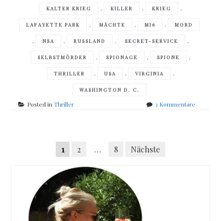
,
,
,
KALTER KRIEG
KILLER
KRIEG
,
,
,
LAFAYETTE PARK
MÄCHTE
MI6
MORD
,
,
,
,
NSA
RUSSLAND
SECRET-SERVICE
,
,
,
SELBSTMÖRDER
SPIONAGE
SPIONE
,
,
,
THRILLER
USA
VIRGINIA
WASHINGTON D. C.
zu
Posted in
Thriller
3 Kommentare
David
Baldacci
–
Posts
Hell
Seitennummerierung
1
2
…
8
Nächste
´s
navigation
Corner
der
Beiträge