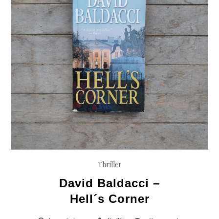
A
hiss
before
Dying
Thriller
David Baldacci –
Hell´s Corner