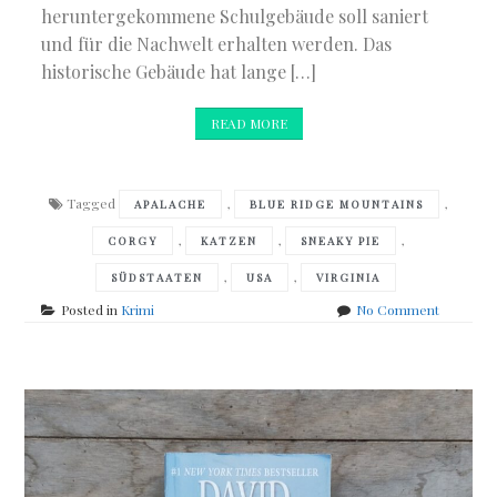
heruntergekommene Schulgebäude soll saniert
und für die Nachwelt erhalten werden. Das
historische Gebäude hat lange […]
READ MORE
Tagged
,
,
APALACHE
BLUE RIDGE MOUNTAINS
,
,
,
CORGY
KATZEN
SNEAKY PIE
,
,
SÜDSTAATEN
USA
VIRGINIA
on
Posted in
Krimi
No Comment
Rita
Mae
Brown
&
Sneaky
Pie
Brown
–