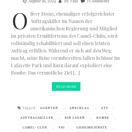
August 16, 2024
By
Tina
3 Comments
O
liver Stone, ehemaliger erfolgreichster
Auftragskiller im Namen der
amerikanischen Regierung und Mitglied
im privaten Ermittlerteam des Camel-Clubs, wird
vollständig rehabilitiert und soll einen letzten
Auftrag erfüllen. Während er sich auf den Weg
macht, seine Reise vorzubereiten fallen Schüsse im
Lafayette Park und kurz darauf explodiert eine
Bombe. Das vermutliche Ziel […]
READ MORE
Tagged
,
,
,
AGENTEN
ANSCHLAG
ATF
,
,
,
AUFTRAGSKILLER
BIN LADEN
BOMBE
,
,
,
CAMEL-CLUB
FBI
GEHEIMDIENSTE