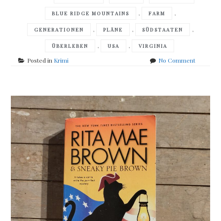
,
,
BLUE RIDGE MOUNTAINS
FARM
,
,
,
GENERATIONEN
PLÄNE
SÜDSTAATEN
,
,
ÜBERLEBEN
USA
VIRGINIA
on
Posted in
Krimi
No Comment
Rita
Mae
Brown
&
Sneaky
Pie
Brown
–
Probable
Claws