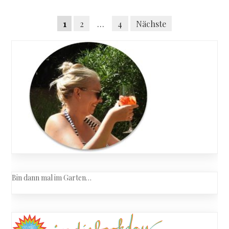
Brown
Posts
&
Seitennummerierung
1
2
…
4
Nächste
Sneaky
navigation
Pie
der
Brown
Beiträge
–
Virus
im
Netz
Bin dann mal im Garten…