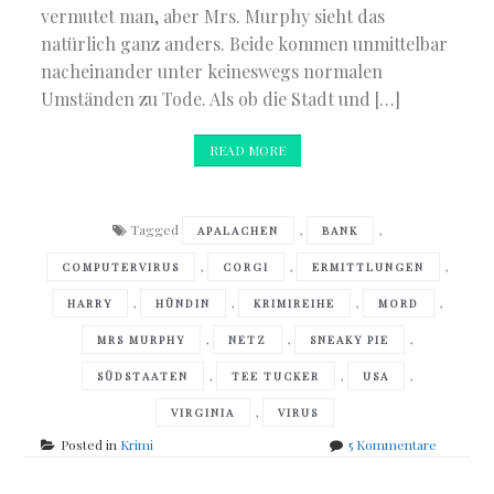
vermutet man, aber Mrs. Murphy sieht das
natürlich ganz anders. Beide kommen unmittelbar
nacheinander unter keineswegs normalen
Umständen zu Tode. Als ob die Stadt und […]
READ MORE
Tagged
,
,
APALACHEN
BANK
,
,
,
COMPUTERVIRUS
CORGI
ERMITTLUNGEN
,
,
,
,
HARRY
HÜNDIN
KRIMIREIHE
MORD
,
,
,
MRS MURPHY
NETZ
SNEAKY PIE
,
,
,
SÜDSTAATEN
TEE TUCKER
USA
,
VIRGINIA
VIRUS
zu
Posted in
Krimi
5 Kommentare
Rita
Mae