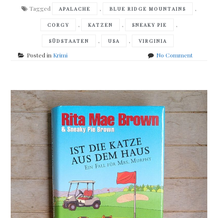
Tagged
,
,
APALACHE
BLUE RIDGE MOUNTAINS
,
,
,
CORGY
KATZEN
SNEAKY PIE
,
,
SÜDSTAATEN
USA
VIRGINIA
on
Posted in
Krimi
No Comment
Rita
Mae
Brown
&
Sneaky
Pie
Brown
–
A
hiss
before
Dying