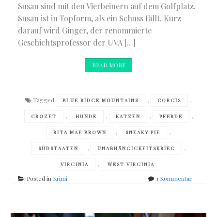
Susan sind mit den Vierbeinern auf dem Golfplatz.
Susan ist in Topform, als ein Schuss fällt. Kurz
darauf wird Ginger, der renommierte
Geschichtsprofessor der UVA […]
READ MORE
Tagged
,
,
BLUE RIDGE MOUNTAINS
CORGIS
,
,
,
,
CROZET
HUNDE
KATZEN
PFERDE
,
,
RITA MAE BROWN
SNEAKY PIE
,
,
SÜDSTAATEN
UNABHÄNGIGKEITSKRIEG
,
VIRGINIA
WEST VIRGINIA
zu
Posted in
Krimi
1 Kommentar
Rita
Mae
Brown
&