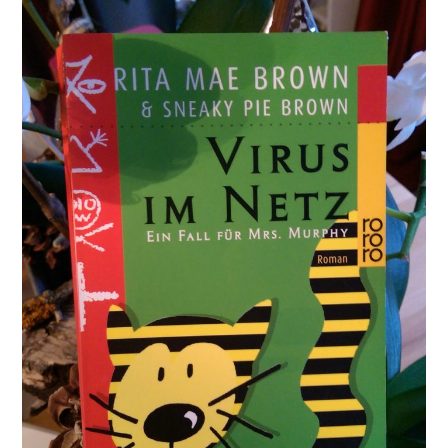
Sneaky
Pie
Brown
Ist
die
Katze
aus
dem
Haus