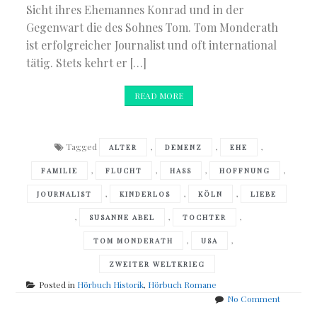
Sicht ihres Ehemannes Konrad und in der
Gegenwart die des Sohnes Tom. Tom Monderath
ist erfolgreicher Journalist und oft international
tätig. Stets kehrt er […]
READ MORE
Tagged
,
,
,
ALTER
DEMENZ
EHE
,
,
,
,
FAMILIE
FLUCHT
HASS
HOFFNUNG
,
,
,
JOURNALIST
KINDERLOS
KÖLN
LIEBE
,
,
,
SUSANNE ABEL
TOCHTER
,
,
TOM MONDERATH
USA
ZWEITER WELTKRIEG
Posted in
Hörbuch Historik
,
Hörbuch Romane
on
No Comment
Susanne