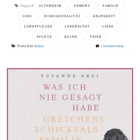
Tagged
,
,
,
ALTENHEIM
DEMENZ
FAMILIE
,
,
,
GIER
HOMOSEXUALITÄT
KRANKHEIT
,
,
,
LANDPFLEGER
LEBENSLUST
LIEBE
,
,
PFLEGE
RACHE
TRIER
zu
Posted in
Krimi
1 Kommentar
Moni
und
Simon
Reinsch
–
Moselruh