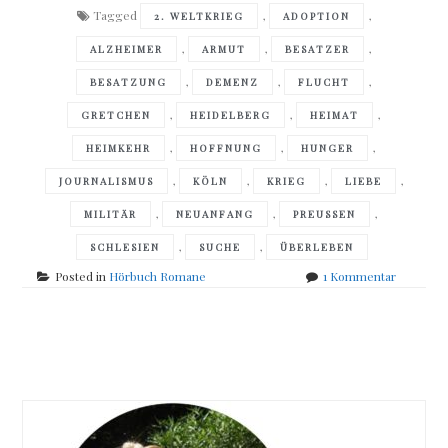
Tagged
,
,
2. WELTKRIEG
ADOPTION
,
,
,
ALZHEIMER
ARMUT
BESATZER
,
,
,
BESATZUNG
DEMENZ
FLUCHT
,
,
,
GRETCHEN
HEIDELBERG
HEIMAT
,
,
,
HEIMKEHR
HOFFNUNG
HUNGER
,
,
,
,
JOURNALISMUS
KÖLN
KRIEG
LIEBE
,
,
,
MILITÄR
NEUANFANG
PREUSSEN
,
,
SCHLESIEN
SUCHE
ÜBERLEBEN
zu
Posted in
Hörbuch Romane
1 Kommentar
Susanne
Abel
–
Posts
Stay
away
navigation
from
Gretchen