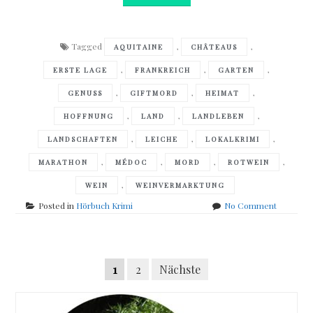
Tagged
,
,
AQUITAINE
CHÂTEAUS
,
,
,
ERSTE LAGE
FRANKREICH
GARTEN
,
,
,
GENUSS
GIFTMORD
HEIMAT
,
,
,
HOFFNUNG
LAND
LANDLEBEN
,
,
,
LANDSCHAFTEN
LEICHE
LOKALKRIMI
,
,
,
,
MARATHON
MÉDOC
MORD
ROTWEIN
,
WEIN
WEINVERMARKTUNG
on
Posted in
Hörbuch Krimi
No Comment
Alexande
Oetker
–
Posts
Château
Seitennummerierung
1
2
Nächste
Mort
navigation
der
Beiträge