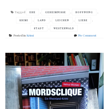
Tagged
,
,
,
EHE
GEHEIMNISSE
HOFFNUNG
,
,
,
,
KRIMI
LAND
LEICHEN
LIEBE
,
STADT
WESTERWALD
on
Posted in
Krimi
No Comment
Lisa
Pei
Drei
Chinesen
mit
dem
Kontraba