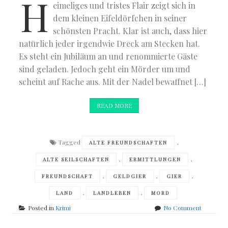
H
eimeliges und tristes Flair zeigt sich in
dem kleinen Eifeldörfchen in seiner
schönsten Pracht. Klar ist auch, dass hier
natürlich jeder irgendwie Dreck am Stecken hat.
Es steht ein Jubiläum an und renommierte Gäste
sind geladen. Jedoch geht ein Mörder um und
scheint auf Rache aus. Mit der Nadel bewaffnet […]
READ MORE
Tagged
,
ALTE FREUNDSCHAFTEN
,
,
ALTE SEILSCHAFTEN
ERMITTLUNGEN
,
,
,
FREUNDSCHAFT
GELDGIER
GIER
,
,
LAND
LANDLEBEN
MORD
on
Posted in
Krimi
No Comment
Helmut
Wichlatz