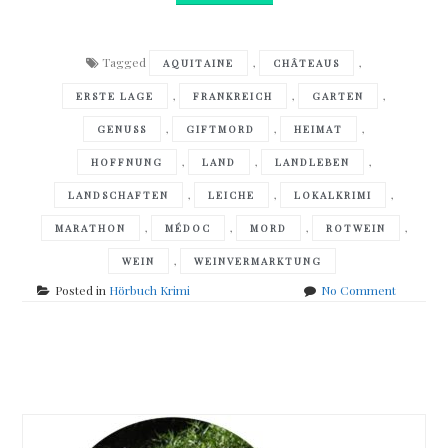
Tagged
,
,
AQUITAINE
CHÂTEAUS
,
,
,
ERSTE LAGE
FRANKREICH
GARTEN
,
,
,
GENUSS
GIFTMORD
HEIMAT
,
,
,
HOFFNUNG
LAND
LANDLEBEN
,
,
,
LANDSCHAFTEN
LEICHE
LOKALKRIMI
,
,
,
,
MARATHON
MÉDOC
MORD
ROTWEIN
,
WEIN
WEINVERMARKTUNG
on
Posted in
Hörbuch Krimi
No Comment
Alexande
Oetker
–
Posts
Château
Mort
navigation