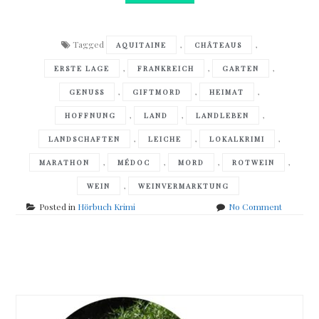
Tagged
,
,
AQUITAINE
CHÂTEAUS
,
,
,
ERSTE LAGE
FRANKREICH
GARTEN
,
,
,
GENUSS
GIFTMORD
HEIMAT
,
,
,
HOFFNUNG
LAND
LANDLEBEN
,
,
,
LANDSCHAFTEN
LEICHE
LOKALKRIMI
,
,
,
,
MARATHON
MÉDOC
MORD
ROTWEIN
,
WEIN
WEINVERMARKTUNG
on
Posted in
Hörbuch Krimi
No Comment
Alexande
Oetker
–
Posts
Château
Mort
navigation