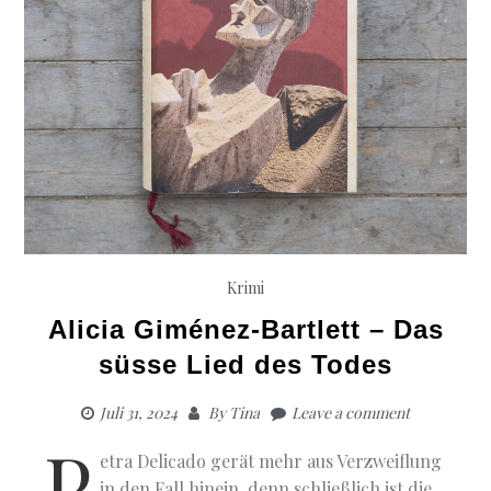
Krimi
Alicia Giménez-Bartlett – Das
süsse Lied des Todes
Juli 31, 2024
By
Tina
Leave a comment
P
etra Delicado gerät mehr aus Verzweiflung
in den Fall hinein, denn schließlich ist die