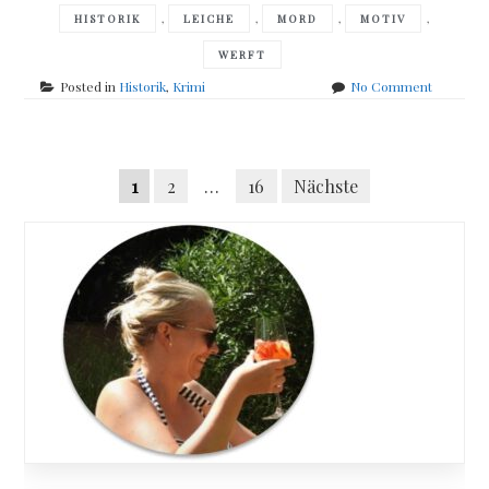
,
,
,
,
HISTORIK
LEICHE
MORD
MOTIV
WERFT
on
Posted in
Historik
,
Krimi
No Comment
Boris
Meyn
–
Posts
Der
Seitennummerierung
1
2
…
16
Nächste
eiserne
navigation
Wal
der
Beiträge