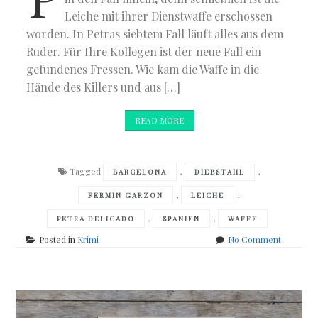
Leiche mit ihrer Dienstwaffe erschossen
worden. In Petras siebtem Fall läuft alles aus dem
Ruder. Für Ihre Kollegen ist der neue Fall ein
gefundenes Fressen. Wie kam die Waffe in die
Hände des Killers und aus […]
READ MORE
Tagged
,
,
BARCELONA
DIEBSTAHL
,
,
FERMIN GARZON
LEICHE
,
,
PETRA DELICADO
SPANIEN
WAFFE
on
Posted in
Krimi
No Comment
Alicia
Giménez
Bartlett
–
Das