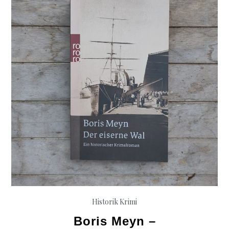
süsse
Lied
des
Todes
Historik
Krimi
Boris Meyn –