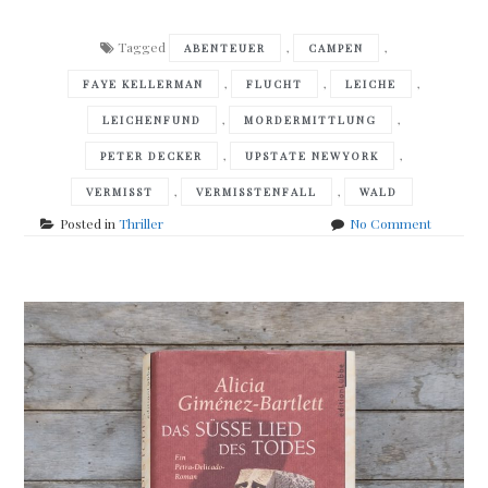
Tagged
,
,
ABENTEUER
CAMPEN
,
,
,
FAYE KELLERMAN
FLUCHT
LEICHE
,
,
LEICHENFUND
MORDERMITTLUNG
,
,
PETER DECKER
UPSTATE NEWYORK
,
,
VERMISST
VERMISSTENFALL
WALD
on
Posted in
Thriller
No Comment
Faye
Kellerma
–
Im
Leben
wie
im
Tod