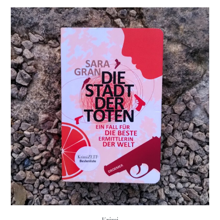
–
Tod
eines
Alchimist