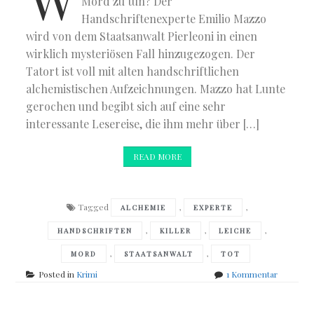
Mord zu tun? Der
Handschriftenexperte Emilio Mazzo
wird von dem Staatsanwalt Pierleoni in einen
wirklich mysteriösen Fall hinzugezogen. Der
Tatort ist voll mit alten handschriftlichen
alchemistischen Aufzeichnungen. Mazzo hat Lunte
gerochen und begibt sich auf eine sehr
interessante Lesereise, die ihm mehr über […]
READ MORE
Tagged
,
,
ALCHEMIE
EXPERTE
,
,
,
HANDSCHRIFTEN
KILLER
LEICHE
,
,
MORD
STAATSANWALT
TOT
zu
Posted in
Krimi
1 Kommentar
Ferrucci
&
Leonelli