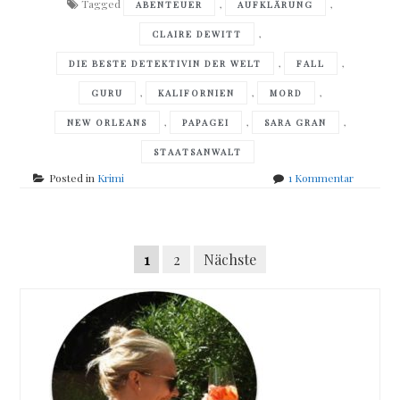
Tagged
,
,
ABENTEUER
AUFKLÄRUNG
,
CLAIRE DEWITT
,
,
DIE BESTE DETEKTIVIN DER WELT
FALL
,
,
,
GURU
KALIFORNIEN
MORD
,
,
,
NEW ORLEANS
PAPAGEI
SARA GRAN
STAATSANWALT
zu
Posted in
Krimi
1 Kommentar
Sara
Gran
–
Posts
Die
Seitennummerierung
1
2
Nächste
Stadt
navigation
der
der
Toten
Beiträge