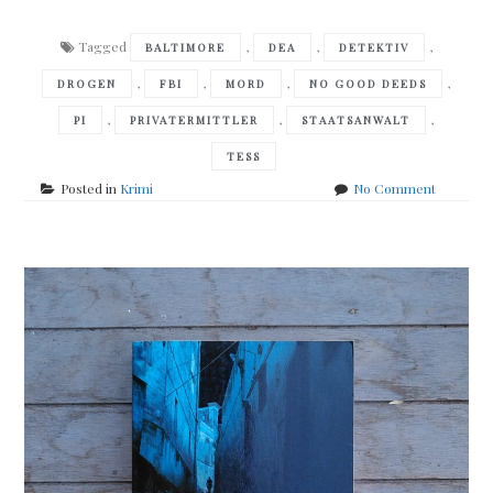
Tagged
,
,
,
BALTIMORE
DEA
DETEKTIV
,
,
,
,
DROGEN
FBI
MORD
NO GOOD DEEDS
,
,
,
PI
PRIVATERMITTLER
STAATSANWALT
TESS
on
Posted in
Krimi
No Comment
Laura
Lippman
–
No
good
deeds