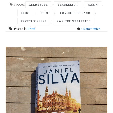
Tagged
,
,
,
ABENTEUER
FRANKREICH
GABIN
,
,
,
KRIEG
KRIMI
TOM HILLENBRAND
,
XAVIER KIEFFER
ZWEITER WELTKRIEG
zu
Posted in
Krimi
1 Kommentar
Tom
Hillenbra
–
Gefährlic
Empfehl