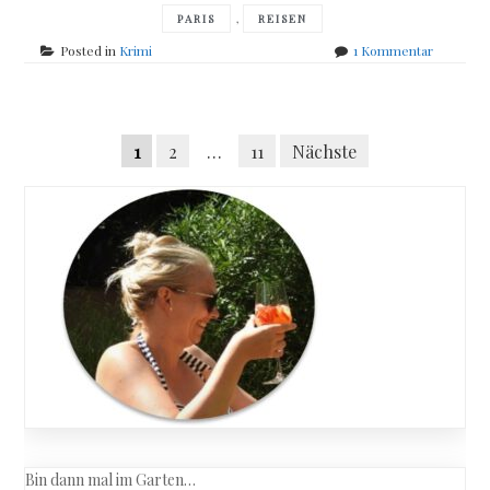
,
PARIS
REISEN
zu
Posted in
Krimi
1 Kommentar
Jean-
Luc
Bannalec
Posts
–
Seitennummerierung
1
2
…
11
Nächste
Bretonis
navigation
Verhältni
der
Beiträge
Bin dann mal im Garten…