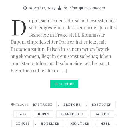
August 12, 2024
By
Tina
1 Comment
D
upin, sich seiner sehr selbstbewusst, muss
sich eingestehen, dass sein neuer Job alles
Bisherige in Frage stellt. Kommissar
Dupon, eingefleischter Pariser hat es jetzt mit
Bretonen zu tun. Frisch in seinem neuen Bezirk
angekommen, liegt in dem sonst so behaglichen
Touristenörtchen auch schon eine Leiche parat.
Eigentlich soll er heute […]
READ MORE
Tagged
,
,
BRETAGNE
BRETONE
BRETONEN
,
,
,
,
,
CAFE
DUPIN
FRANKREICH
GALERIE
,
,
,
,
GENUSS
HOTELIER
KÜNSTLER
MEER