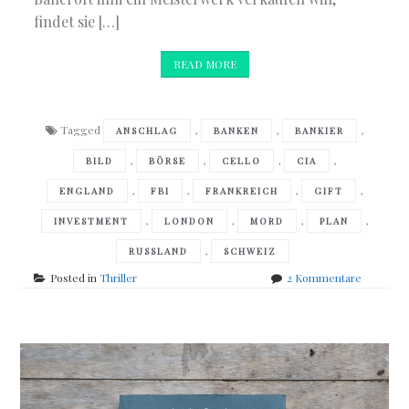
findet sie […]
READ MORE
Tagged
,
,
,
ANSCHLAG
BANKEN
BANKIER
,
,
,
,
BILD
BÖRSE
CELLO
CIA
,
,
,
,
ENGLAND
FBI
FRANKREICH
GIFT
,
,
,
,
INVESTMENT
LONDON
MORD
PLAN
,
RUSSLAND
SCHWEIZ
zu
Posted in
Thriller
2 Kommentare
Daniel
Silva
–
The
Cellist