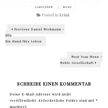
,
LANDLEBEN
MORD
Posted in
Krimi
Beitragsnavigation
Previous
Previous
Daniel Wichmann –
post:
Ella
Ein Hund fürs Leben
Next
Next
Joan Weng –
post:
Noble Gesellschaft
SCHREIBE EINEN KOMMENTAR
Deine E-Mail-Adresse wird nicht
veröffentlicht.
Erforderliche Felder sind mit
*
markiert