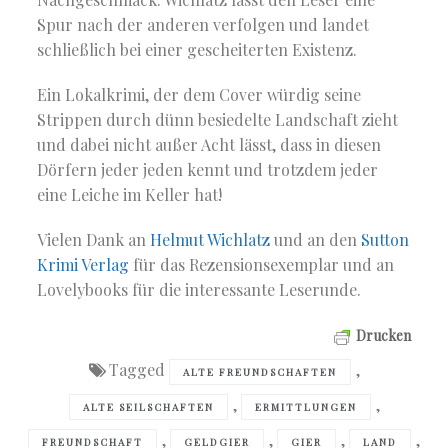
Spur nach der anderen verfolgen und landet
schließlich bei einer gescheiterten Existenz.
Ein Lokalkrimi, der dem Cover würdig seine
Strippen durch dünn besiedelte Landschaft zieht
und dabei nicht außer Acht lässt, dass in diesen
Dörfern jeder jeden kennt und trotzdem jeder
eine Leiche im Keller hat!
Vielen Dank an
Helmut Wichlatz
und an den
Sutton
Krimi Verlag
für das Rezensionsexemplar und an
Lovelybooks für die interessante Leserunde.
Drucken
Tagged
,
ALTE FREUNDSCHAFTEN
,
,
ALTE SEILSCHAFTEN
ERMITTLUNGEN
,
,
,
,
FREUNDSCHAFT
GELDGIER
GIER
LAND