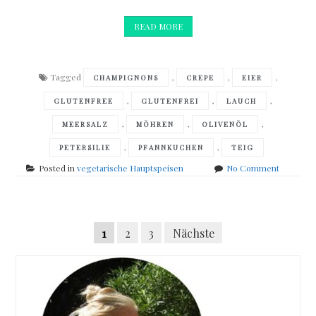
READ MORE
Tagged
,
,
,
CHAMPIGNONS
CREPE
EIER
,
,
,
GLUTENFREE
GLUTENFREI
LAUCH
,
,
,
MEERSALZ
MÖHREN
OLIVENÖL
,
,
PETERSILIE
PFANNKUCHEN
TEIG
on
Posted in
vegetarische Hauptspeisen
No Comment
Pfannkuc
mit
Möhren-
Posts
Lauch-
Seitennummerierung
1
2
3
Nächste
Gemüse
navigation
der
Beiträge