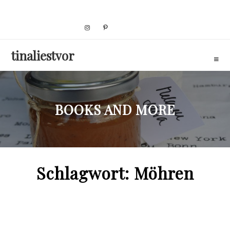
Skip
to
content
tinaliestvor
BOOKS AND MORE
Schlagwort:
Möhren