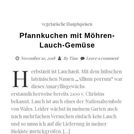
Risotto-
Torte
mit
karamelli
vegetarische Hauptspeisen
Möhren
Pfannkuchen mit Möhren-
Lauch-Gemüse
November 10, 2018
By
Tina
Leave a comment
H
erbstzeit ist Lauchzeit. Mit dem hübschen
lateinischen Namen „Allium porrum“ war
dieses Amaryllisgewächs
erstaunlicherweise bereits 2100 v. Christus
bekannt. Lauch ist auch eines der Nationalsymbole
von Wales. Leider wächst in meinem Garten auch
nach mehrfachen Versuchen einfach kein Lauch
und so muss ich auf die Lieferung in meiner
Biokiste zurückgreifen. […]