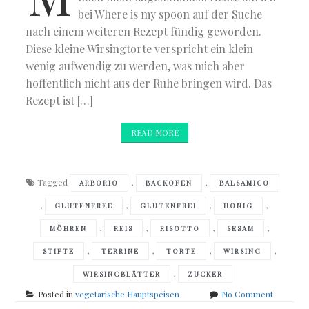
bei Where is my spoon auf der Suche
nach einem weiteren Rezept fündig geworden.
Diese kleine Wirsingtorte verspricht ein klein
wenig aufwendig zu werden, was mich aber
hoffentlich nicht aus der Ruhe bringen wird. Das
Rezept ist […]
READ MORE
Tagged
,
,
ARBORIO
BACKOFEN
BALSAMICO
,
,
,
,
GLUTENFREE
GLUTENFREI
HONIG
,
,
,
,
MÖHREN
REIS
RISOTTO
SESAM
,
,
,
,
STIFTE
TERRINE
TORTE
WIRSING
,
WIRSINGBLÄTTER
ZUCKER
on
Posted in
vegetarische Hauptspeisen
No Comment
Wirsing-