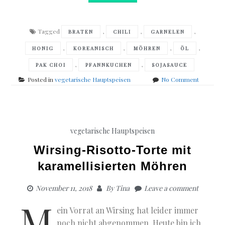
Tagged
,
,
,
BRATEN
CHILI
GARNELEN
,
,
,
,
HONIG
KOREANISCH
MÖHREN
ÖL
,
,
PAK CHOI
PFANNKUCHEN
SOJASAUCE
on
Posted in
vegetarische Hauptspeisen
No Comment
Koreanis
Pfannkuc
mit
Möhren
&
vegetarische Hauptspeisen
Pak
Choi
Wirsing-Risotto-Torte mit
karamellisierten Möhren
November 11, 2018
By
Tina
Leave a comment
M
ein Vorrat an Wirsing hat leider immer
noch nicht abgenommen. Heute bin ich