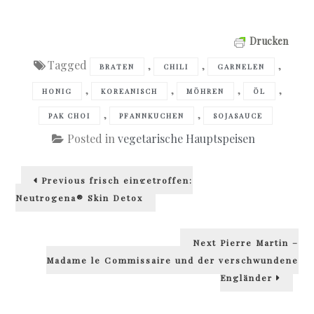
Drucken
Tagged
,
,
,
BRATEN
CHILI
GARNELEN
,
,
,
,
HONIG
KOREANISCH
MÖHREN
ÖL
,
,
PAK CHOI
PFANNKUCHEN
SOJASAUCE
Posted in
vegetarische Hauptspeisen
Beitragsnavigation
Previous
Previous
frisch eingetroffen:
post:
Neutrogena® Skin Detox
Next
Next
Pierre Martin –
post:
Madame le Commissaire und der verschwundene
Engländer