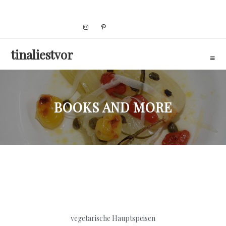
Skip
to
content
tinaliestvor
BOOKS AND MORE
vegetarische Hauptspeisen