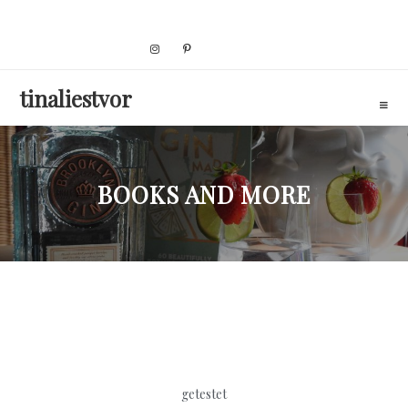
Skip
to
content
tinaliestvor
BOOKS AND MORE
getestet