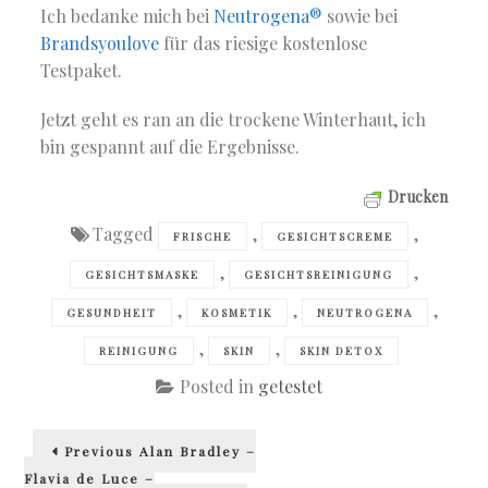
Ich bedanke mich bei
Neutrogena®
sowie bei
Brandsyoulove
für das riesige kostenlose
Testpaket.
Jetzt geht es ran an die trockene Winterhaut, ich
bin gespannt auf die Ergebnisse.
Drucken
Tagged
,
,
FRISCHE
GESICHTSCREME
,
,
GESICHTSMASKE
GESICHTSREINIGUNG
,
,
,
GESUNDHEIT
KOSMETIK
NEUTROGENA
,
,
REINIGUNG
SKIN
SKIN DETOX
Posted in
getestet
Beitragsnavigation
Previous
Previous
Alan Bradley –
post:
Flavia de Luce –