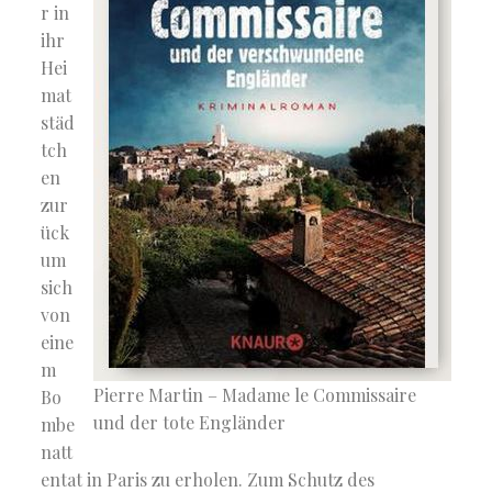
r in
ihr
Hei
mat
städ
tch
en
zur
ück
um
sich
von
eine
m
Pierre Martin – Madame le Commissaire
Bo
und der tote Engländer
mbe
natt
entat in Paris zu erholen. Zum Schutz des