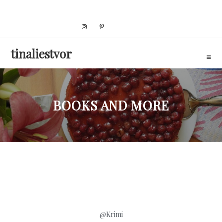
Skip
to
content
tinaliestvor
BOOKS AND MORE
@Krimi