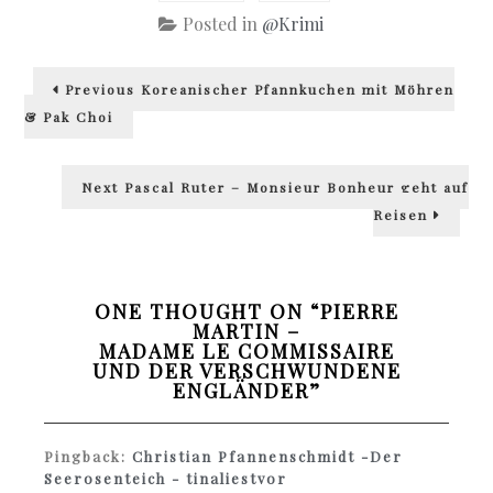
Posted in
@Krimi
Beitragsnavigation
Previous
Previous
Koreanischer Pfannkuchen mit Möhren
post:
& Pak Choi
Next
Next
Pascal Ruter – Monsieur Bonheur geht auf
post:
Reisen
ONE THOUGHT ON “
PIERRE
MARTIN –
MADAME LE COMMISSAIRE
UND DER VERSCHWUNDENE
ENGLÄNDER
”
Pingback:
Christian Pfannenschmidt -Der
Seerosenteich - tinaliestvor