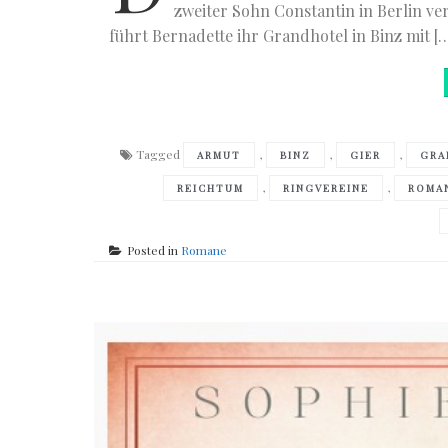
zweiter Sohn Constantin in Berlin ve
führt Bernadette ihr Grandhotel in Binz mit [
Tagged
,
,
,
ARMUT
BINZ
GIER
GRA
,
,
REICHTUM
RINGVEREINE
ROMA
Posted in
Romane