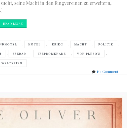
rsucht, seine Macht in den Ringvereinen zu erweitern,
…]
READ MORE
,
,
,
,
,
NDHOTEL
HOTEL
KRIEG
MACHT
POLITIK
,
,
,
,
N
SEEBAD
SEEPROMENADE
VON PLESOW
WELTKRIEG
on
No Comment
Caren
Bened
–
Das
Grand