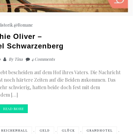
istorik
@Romane
hie Oliver –
el Schwarzenberg
0
By
Tina
4 Comments
ebt bescheiden auf dem Hof ihres Vaters. Die Nachricht
t noch härtere Zeiten auf die Beiden zukommen. Das
hr schwierig, hatten beide doch fest mit dem
 dem […]
READ MORE
,
,
,
,
 REICHENHALL
GELD
GLÜCK
GRANDHOTEL