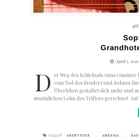
@H
Sop
Grandhot
April 5, 202
D
er Weg des Schicksals Anna Gmeiner l
vom Tod des Bruders und Sohnes läss
Überleben gestaltet sich mehr und me
zusätzlichen Lohn des Trifters gerechnet. Auf
Tagged
,
,
ABENTEUER
AMERIKA
BAD