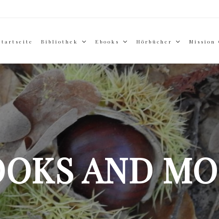
Startseite
Bibliothek
Ebooks
Hörbücher
Mission
OOKS AND MO