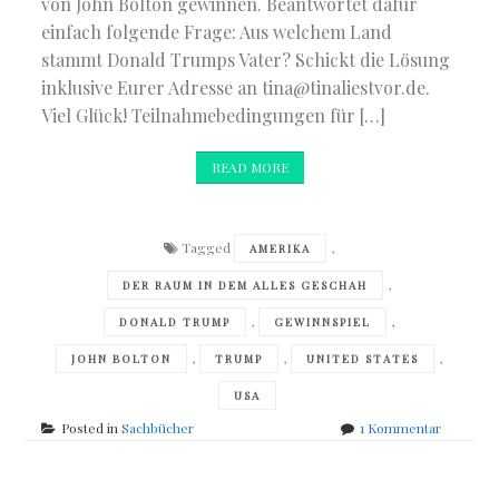
von John Bolton gewinnen. Beantwortet dafür
einfach folgende Frage: Aus welchem Land
stammt Donald Trumps Vater? Schickt die Lösung
inklusive Eurer Adresse an tina@tinaliestvor.de.
Viel Glück! Teilnahmebedingungen für […]
READ MORE
Tagged
,
AMERIKA
,
DER RAUM IN DEM ALLES GESCHAH
,
,
DONALD TRUMP
GEWINNSPIEL
,
,
,
JOHN BOLTON
TRUMP
UNITED STATES
USA
zu
Posted in
Sachbücher
1 Kommentar
Gewinnsp
„John
Bolton