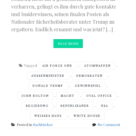
verharren, gelingt es ihm durch gute Kontakte
und Insiderwissen, seinen finalen Posten als
Nationaler Sicherheitsberater unter Trump zu
ergattern. Endlich ernannt und was jetzt? […]
READ MORE
Tagged
,
,
AIR FORCE ONE
ATOMWAFFEN
,
,
AUSSENMINISTER
DEMOKRATEN
,
,
DONALD TRUMP
GEWINNSPIEL
,
,
,
JOHN BOLTON
MACHT
OVAL OFFICE
,
,
,
REGIERUNG
REPUBLIKANER
USA
,
WEISSES HAUS
WHITE HOUSE
on
Posted in
Sachbücher
No Comment
John
Bolton