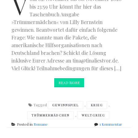
V
bis 23:59 Uhr könnt Ihr hier das
Taschenbuch Ausgabe
»Trümmermädchen« von Lilly Bernstein
gewinnen. Beantwortet dafür einfach folgende
Frage: Wie nannte man die Pakete, die
amerikanische Hilfsorganisationen nach
Deutschland brachen? Schickt die Lösung
inklusive Eurer Adresse an tina@tinaliestvor.de.
Viel Glück! Teilnahmebedingungen für dieses […]
READ MORE
Tagged
,
,
GEWINNSPIEL
KRIEG
,
TRÜMMERMÄDCHEN
WELTGRIEG
zu
Posted in
Romane
1 Kommentar
Gewinnsp
mit