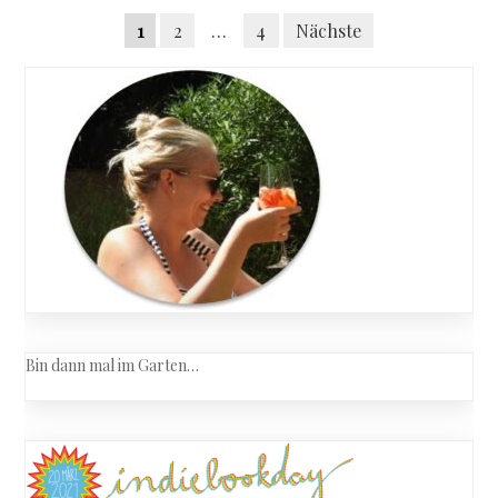
Posts
–
Seitennummerierung
1
2
…
4
Nächste
Der
navigation
Raum
der
in
Beiträge
dem
alles
geschah“
Bin dann mal im Garten…