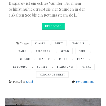
Kasparov ist ein echtes Wunder. Bei einem
Schiffsunglück treibt sie vier Stunden in der
eiskalten See bis ein Rettungsteam sie […]
READ MORE
Tagged
,
,
,
ALASKA
DUFT
FAMILIE
,
,
,
,
FANG
FISCHEREI
GELD
GIER
,
,
,
,
KILLER
MACHT
MORD
PLAN
,
,
,
,
RETTUNG
SCHIFF
SPANNUNG
TIERE
VERGANGENHEIT
on
Posted in
Krimi
No Comment
Elisabeth
Elo
–
Die
Frau,