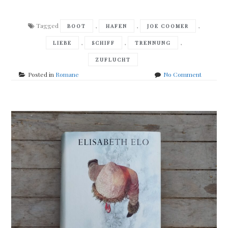
Tagged
,
,
,
BOOT
HAFEN
JOE COOMER
,
,
,
LIEBE
SCHIFF
TRENNUNG
ZUFLUCHT
on
Posted in
Romane
No Comment
Joe
Coomer
–
Rosinant
oder
die
Liebe
zum
Meer