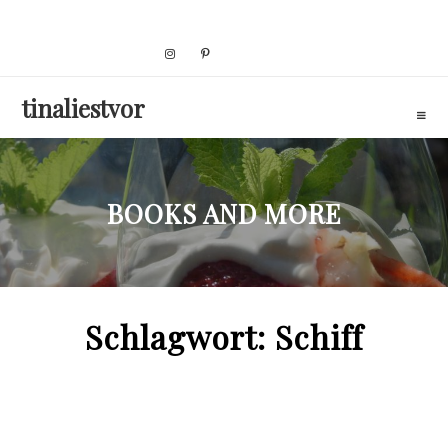
Skip
to
content
tinaliestvor
BOOKS AND MORE
Schlagwort:
Schiff