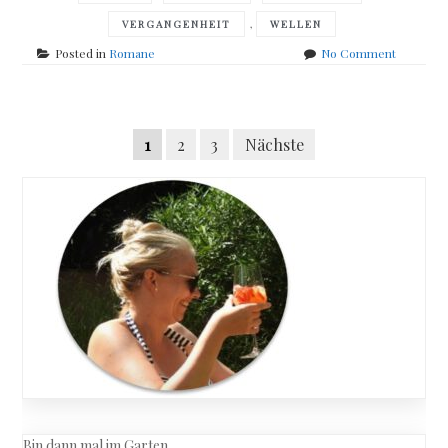
,
VERGANGENHEIT
WELLEN
on
Posted in
Romane
No Comment
Stefán
Máni
–
Posts
Das
Seitennummerierung
1
2
3
Nächste
Schiff
navigation
der
Beiträge
Bin dann mal im Garten…