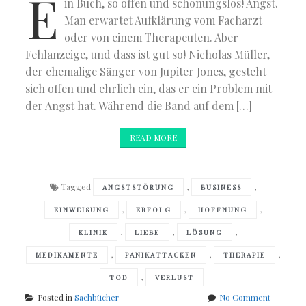
E
in Buch, so offen und schonungslos! Angst.
Man erwartet Aufklärung vom Facharzt
oder von einem Therapeuten. Aber
Fehlanzeige, und dass ist gut so! Nicholas Müller,
der ehemalige Sänger von Jupiter Jones, gesteht
sich offen und ehrlich ein, das er ein Problem mit
der Angst hat. Während die Band auf dem […]
READ MORE
Tagged
,
,
ANGSTSTÖRUNG
BUSINESS
,
,
,
EINWEISUNG
ERFOLG
HOFFNUNG
,
,
,
KLINIK
LIEBE
LÖSUNG
,
,
,
MEDIKAMENTE
PANIKATTACKEN
THERAPIE
,
TOD
VERLUST
on
Posted in
Sachbücher
No Comment