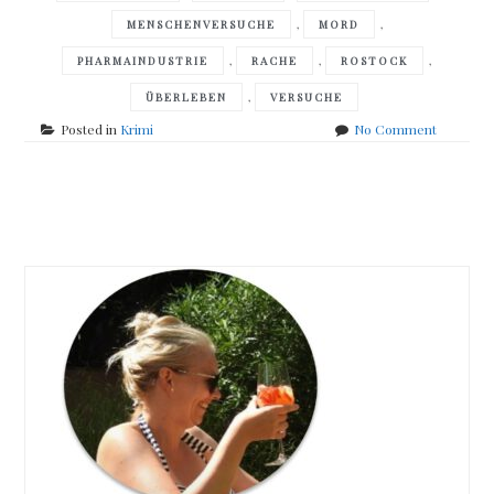
,
,
MENSCHENVERSUCHE
MORD
,
,
,
PHARMAINDUSTRIE
RACHE
ROSTOCK
,
ÜBERLEBEN
VERSUCHE
on
Posted in
Krimi
No Comment
Holger
Karsten
Schmidt
Posts
–
Die
navigation
Toten
von
Marnow