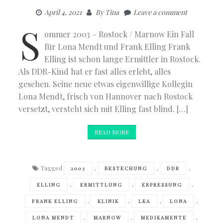
April 4, 2021
By
Tina
Leave a comment
S
ommer 2003 – Rostock / Marnow Ein Fall
für Lona Mendt und Frank Elling Frank
Elling ist schon lange Ermittler in Rostock.
Als DDR-Kind hat er fast alles erlebt, alles
gesehen. Seine neue etwas eigenwillige Kollegin
Lona Mendt, frisch von Hannover nach Rostock
versetzt, versteht sich mit Elling fast blind. […]
READ MORE
Tagged
,
,
,
2003
BESTECHUNG
DDR
,
,
,
ELLING
ERMITTLUNG
ERPRESSUNG
,
,
,
,
FRANK ELLING
KLINIK
LKA
LONA
,
,
,
LONA MENDT
MARNOW
MEDIKAMENTE