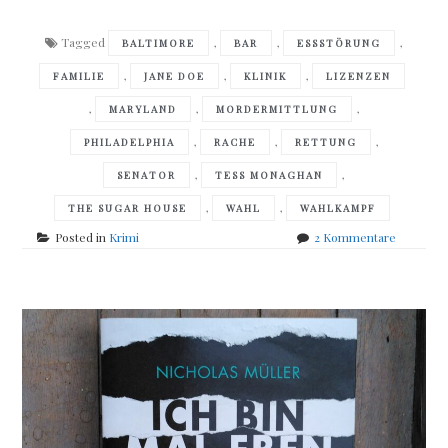
Tagged
,
,
,
BALTIMORE
BAR
ESSSTÖRUNG
,
,
,
FAMILIE
JANE DOE
KLINIK
LIZENZEN
,
,
,
MARYLAND
MORDERMITTLUNG
,
,
,
PHILADELPHIA
RACHE
RETTUNG
,
,
SENATOR
TESS MONAGHAN
,
,
THE SUGAR HOUSE
WAHL
WAHLKAMPF
zu
Posted in
Krimi
2 Kommentare
Laura
Lippman
–
The
Sugar
House