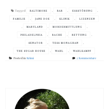
Tagged
,
,
,
BALTIMORE
BAR
ESSSTÖRUNG
,
,
,
FAMILIE
JANE DOE
KLINIK
LIZENZEN
,
,
,
MARYLAND
MORDERMITTLUNG
,
,
,
PHILADELPHIA
RACHE
RETTUNG
,
,
SENATOR
TESS MONAGHAN
,
,
THE SUGAR HOUSE
WAHL
WAHLKAMPF
zu
Posted in
Krimi
2 Kommentare
Laura
Lippman
–
Posts
The
Sugar
navigation
House