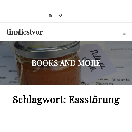
Skip
to
content
tinaliestvor
BOOKS AND MORE
Schlagwort:
Essstörung