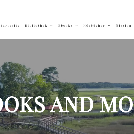
Startseite
Bibliothek
Ebooks
Hörbücher
Mission
OOKS AND MO