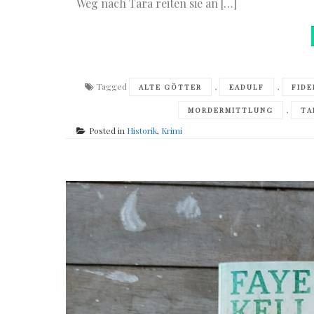
Weg nach Tara reiten sie an […]
Tagged
,
,
ALTE GÖTTER
EADULF
FID
,
MORDERMITTLUNG
TA
Posted in
Historik
,
Krimi