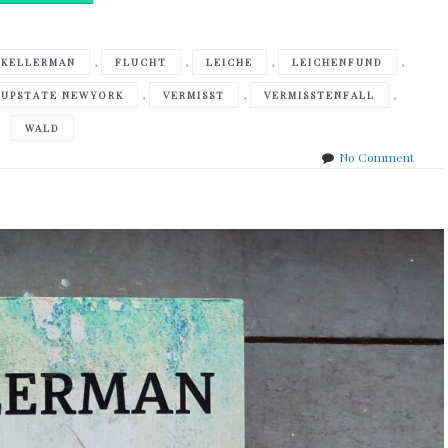
,
,
,
,
 KELLERMAN
FLUCHT
LEICHE
LEICHENFUND
,
,
,
UPSTATE NEWYORK
VERMISST
VERMISSTENFALL
WALD
on
No Comment
Faye
Kelle
–
Im
Leben
wie
im
Tod