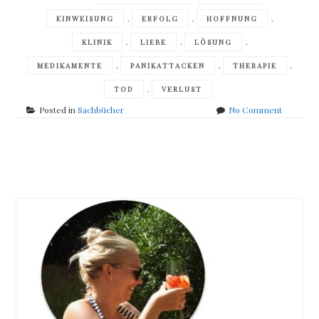
,
,
,
EINWEISUNG
ERFOLG
HOFFNUNG
,
,
,
KLINIK
LIEBE
LÖSUNG
,
,
,
MEDIKAMENTE
PANIKATTACKEN
THERAPIE
,
TOD
VERLUST
on
Posted in
Sachbücher
No Comment
Nicholas
Müller
–
Posts
Ich
bin
navigation
mal
eben
wieder
tot