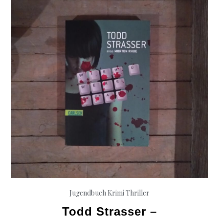
der
Tiefsee
Jugendbuch
Krimi
Thriller
Todd Strasser –