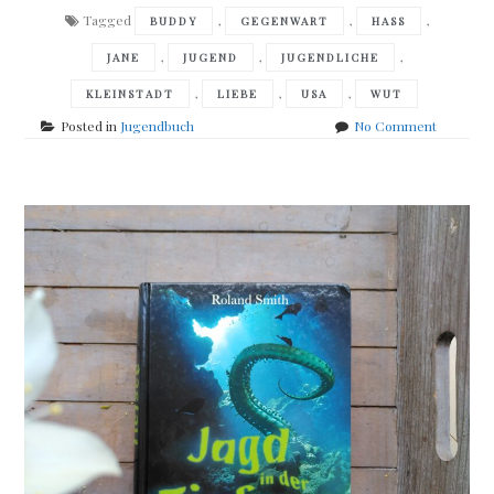
Tagged
,
,
,
BUDDY
GEGENWART
HASS
,
,
,
JANE
JUGEND
JUGENDLICHE
,
,
,
KLEINSTADT
LIEBE
USA
WUT
on
Posted in
Jugendbuch
No Comment
Robert
Cormier
–
Unheilvol
Minuten