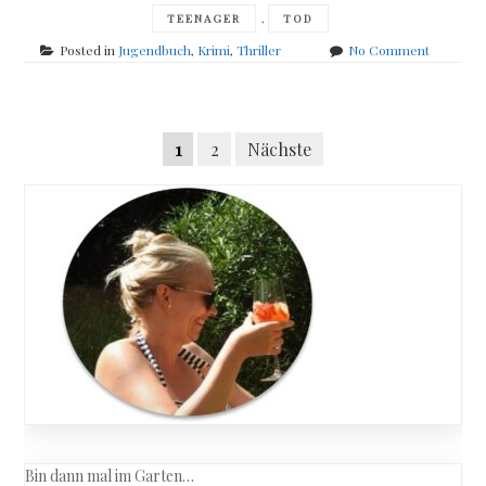
,
TEENAGER
TOD
on
Posted in
Jugendbuch
,
Krimi
,
Thriller
No Comment
Todd
Strasser
–
Posts
Wish
Seitennummerierung
1
2
Nächste
u
navigation
were
der
dead
Beiträge
Bin dann mal im Garten…