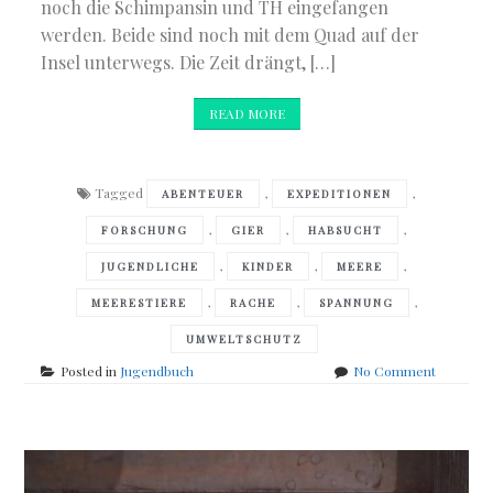
noch die Schimpansin und TH eingefangen
werden. Beide sind noch mit dem Quad auf der
Insel unterwegs. Die Zeit drängt, […]
READ MORE
Tagged
,
,
ABENTEUER
EXPEDITIONEN
,
,
,
FORSCHUNG
GIER
HABSUCHT
,
,
,
JUGENDLICHE
KINDER
MEERE
,
,
,
MEERESTIERE
RACHE
SPANNUNG
UMWELTSCHUTZ
on
Posted in
Jugendbuch
No Comment
Roland
Smith
–
Jagd
in