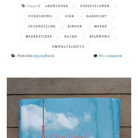
Tagged
,
,
ABENTEUER
EXPEDITIONEN
,
,
,
FORSCHUNG
GIER
HABSUCHT
,
,
,
JUGENDLICHE
KINDER
MEERE
,
,
,
MEERESTIERE
RACHE
SPANNUNG
UMWELTSCHUTZ
on
Posted in
Jugendbuch
No Comment
Roland
Smith
–
Jagd
in
der
Tiefsee