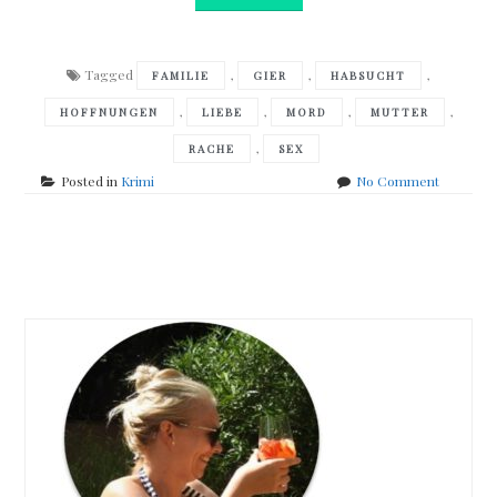
Tagged
,
,
,
FAMILIE
GIER
HABSUCHT
,
,
,
,
HOFFNUNGEN
LIEBE
MORD
MUTTER
,
RACHE
SEX
on
Posted in
Krimi
No Comment
Claas
Triebel
–
Posts
Eigentlic
erhängt
navigation