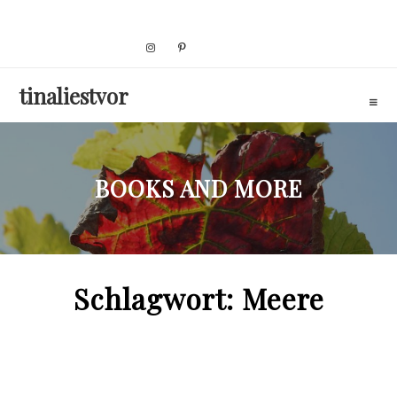
Skip
to
content
tinaliestvor
BOOKS AND MORE
Schlagwort:
Meere