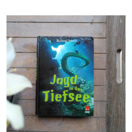
Hofrichte
–
Im
Bann
des
Ozeans