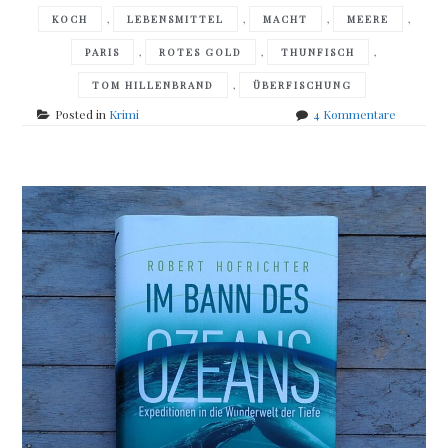
,
,
,
,
KOCH
LEBENSMITTEL
MACHT
MEERE
,
,
,
PARIS
ROTES GOLD
THUNFISCH
,
TOM HILLENBRAND
ÜBERFISCHUNG
zu
Posted in
Krimi
4 Kommentare
Tom
Hillenbra
–
Rotes
Gold