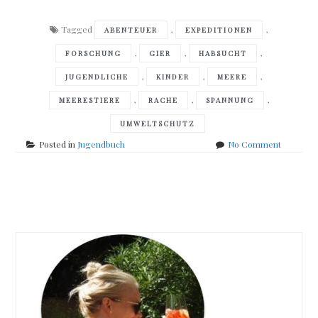
Tagged
,
,
ABENTEUER
EXPEDITIONEN
,
,
,
FORSCHUNG
GIER
HABSUCHT
,
,
,
JUGENDLICHE
KINDER
MEERE
,
,
,
MEERESTIERE
RACHE
SPANNUNG
UMWELTSCHUTZ
on
Posted in
Jugendbuch
No Comment
Roland
Smith
–
Posts
Jagd
in
navigation
der
Tiefsee