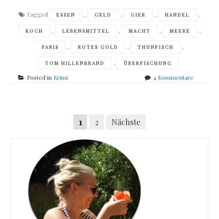
Tagged
,
,
,
,
ESSEN
GELD
GIER
HANDEL
,
,
,
,
KOCH
LEBENSMITTEL
MACHT
MEERE
,
,
,
PARIS
ROTES GOLD
THUNFISCH
,
TOM HILLENBRAND
ÜBERFISCHUNG
zu
Posted in
Krimi
4 Kommentare
Tom
Hillenbra
–
Posts
Rotes
Seitennummerierung
1
2
Nächste
Gold
navigation
der
Beiträge