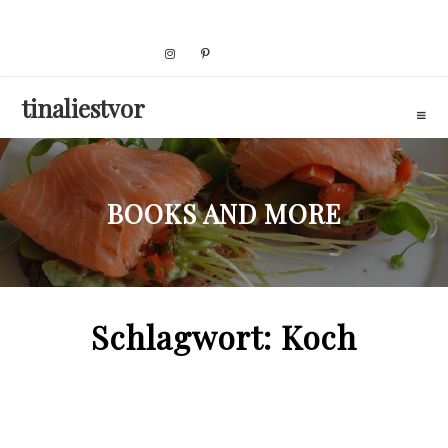
Skip
to
content
tinaliestvor
BOOKS AND MORE
Schlagwort:
Koch