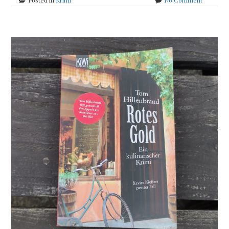
Tom
Hillenbra
–
Tödliche
Oliven