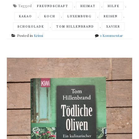
Tagged
,
,
,
FREUNDSCHAFT
HEIMAT
HILFE
,
,
,
,
KAKAO
KOCH
LUXEMBURG
REISEN
,
,
SCHOKOLADE
TOM HILLENBRAND
XAVIER
zu
Posted in
Krimi
1 Kommentar
Tom
Hillenbra
–
Bittere
Schokola