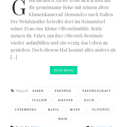
G
ourmetkoch Xavier freut sich schon auf
die gemeinsame Reise mit seinem alten
Klassenkamerad Alessandro nach Italien.
Der Weinhändler betreibt dort im Heimatdorf
seiner Frau eine kleine Olivenölmühle. Beide
nutzen die Fahrt, um ihre Olivenöl-Bestände
wieder aufzufüllen und ein wenig das Leben zu
genießen. Doch diesem Mal kommt alles anders als
[…]
READ MORE
Tagged
,
,
ESSEN
FREUNDE
FREUNDSCHAFT
,
,
,
,
ITALIEN
KIEFFER
KOCH
,
,
,
,
LUXEMBURG
MAFIA
MORD
OLIVENÖL
WEIN
on
Posted in
Krimi
No Comment